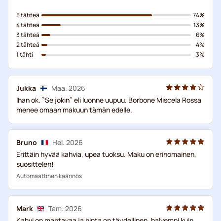
5 tähteä
74%
4 tähteä
13%
3 tähteä
6%
2 tähteä
4%
1 tähti
3%
Jukka
Maa. 2026
Ihan ok. ”Se jokin” eli luonne uupuu. Borbone Miscela Rossa
menee omaan makuun tämän edelle.
Bruno
Hel. 2026
Erittäin hyvää kahvia, upea tuoksu. Maku on erinomainen,
suosittelen!
Automaattinen käännös
Mark
Tam. 2026
Kahvi on mahtavaa ja hinta on täydellinen, halvempi kuin