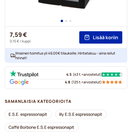
7,59 €
Lisää koriin
0,15 €
/ kuppi
Ilmainen toimitus yli 49,00€ tilauksille. Hintatakuu – aina reilut
hinnat!
4.5
(
43 t.+
arvostelut
)
4.8
(
125 t.+
arvostelut
)
SAMANLAISIA KATEGORIOITA
E.S.E. espressonapit
illy E.S.E espressonapit
Caffè Borbone E.S.E espressonapit