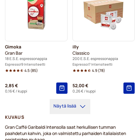
Gimoka
illy
Gran Bar
Classico
18 E.S.E. espressonappia
200 E.S.E. espressonappia
Espresso
9 Intensiteetti
Espresso
7 Intensiteetti
4.5
(
85
)
4.9
(
78
)
2,85 €
52,00 €
0,16 €
/ kuppi
0,26 €
/ kuppi
Näytä lisää
KUVAUS
Gran Caffé Garibaldi Intensolla saat herkullisen tumman
paahdetun kahvin, joka on valmistettu parhaiden italialaisten
perinteiden mukaan.