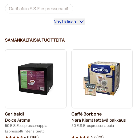
Garibaldin E.S.E espressonapit
Näytä lisää
Gimoka E.S.E espressonapit
E.S.E.-koneisiin
SAMANKALTAISIA TUOTTEITA
Garibaldi
Caffè Borbone
Dolce Aroma
Nera Kierrätettävä pakkaus
50 E.S.E. espressonappia
50 E.S.E. espressonappia
Espresso
6 Intensiteetti
4.6
(
166
)
4.7
(
20
)