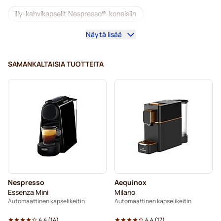
illy-kahvikapselit Nespresso®-koneisiin
Näytä lisää
Café Royal -kahvikapselit Nespresso®-koneisiin
Nespresso®-tarvikkeet
SAMANKALTAISIA TUOTTEITA
Kahvilisukkeet Nespresso®-kahvinkeittimeen
Kalkinpoisto ja huolto Nespresso®-kahvinkeittimeen
L’OR-kahvikapselit Nespresso®-koneisiin
Segafredo-kahvikapselit Nespresso®-koneisiin
Café René -kahvikapselit Nespresso®-koneisiin
Nespresso
Aequinox
Caffè Borbone Nespresso®-koneisiin
Essenza Mini
Milano
Automaattinen kapselikeitin
Automaattinen kapselikeitin
Kapselit Nespresso®-koneisiin
4.4
(
14
)
4.4
(
17
)