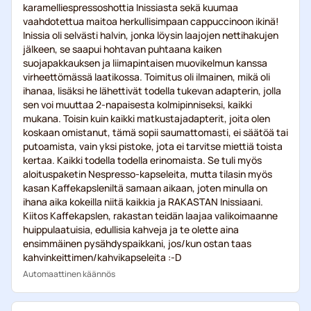
karamelliespressoshottia Inissiasta sekä kuumaa
vaahdotettua maitoa herkullisimpaan cappuccinoon ikinä!
Inissia oli selvästi halvin, jonka löysin laajojen nettihakujen
jälkeen, se saapui hohtavan puhtaana kaiken
suojapakkauksen ja liimapintaisen muovikelmun kanssa
virheettömässä laatikossa. Toimitus oli ilmainen, mikä oli
ihanaa, lisäksi he lähettivät todella tukevan adapterin, jolla
sen voi muuttaa 2-napaisesta kolmipinniseksi, kaikki
mukana. Toisin kuin kaikki matkustajadapterit, joita olen
koskaan omistanut, tämä sopii saumattomasti, ei säätöä tai
putoamista, vain yksi pistoke, jota ei tarvitse miettiä toista
kertaa. Kaikki todella todella erinomaista. Se tuli myös
aloituspaketin Nespresso-kapseleita, mutta tilasin myös
kasan Kaffekapsleniltä samaan aikaan, joten minulla on
ihana aika kokeilla niitä kaikkia ja RAKASTAN Inissiaani.
Kiitos Kaffekapslen, rakastan teidän laajaa valikoimaanne
huippulaatuisia, edullisia kahveja ja te olette aina
ensimmäinen pysähdyspaikkani, jos/kun ostan taas
kahvinkeittimen/kahvikapseleita :-D
Automaattinen käännös