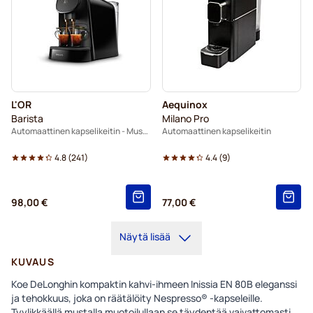
L'OR
Aequinox
Barista
Milano Pro
Automaattinen kapselikeitin - Musta
Automaattinen kapselikeitin
4.8
(
241
)
4.4
(
9
)
98,00 €
77,00 €
Näytä lisää
KUVAUS
Koe DeLonghin kompaktin kahvi-ihmeen Inissia EN 80B eleganssi
ja tehokkuus, joka on räätälöity Nespresso® -kapseleille.
Tyylikkäällä mustalla muotoilullaan se täydentää vaivattomasti