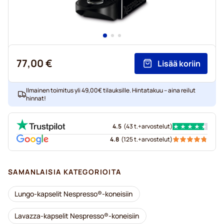
77,00 €
Lisää koriin
Ilmainen toimitus yli 49,00€ tilauksille. Hintatakuu – aina reilut
hinnat!
4.5
(
43 t.+
arvostelut
)
4.8
(
125 t.+
arvostelut
)
SAMANLAISIA KATEGORIOITA
Lungo-kapselit Nespresso®-koneisiin
Lavazza-kapselit Nespresso®-koneisiin