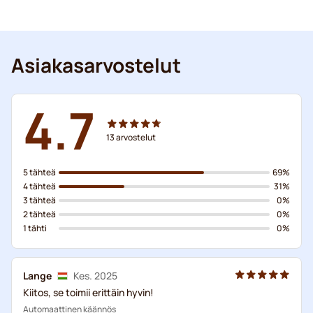
Asiakasarvostelut
4.7
13
arvostelut
5 tähteä
69%
4 tähteä
31%
3 tähteä
0%
2 tähteä
0%
1 tähti
0%
Lange
Kes. 2025
Kiitos, se toimii erittäin hyvin!
Automaattinen käännös