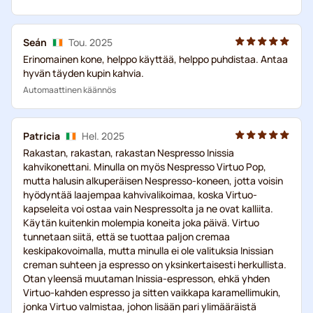
Seán
Tou. 2025
Erinomainen kone, helppo käyttää, helppo puhdistaa. Antaa
hyvän täyden kupin kahvia.
Automaattinen käännös
Patricia
Hel. 2025
Rakastan, rakastan, rakastan Nespresso Inissia
kahvikonettani. Minulla on myös Nespresso Virtuo Pop,
mutta halusin alkuperäisen Nespresso-koneen, jotta voisin
hyödyntää laajempaa kahvivalikoimaa, koska Virtuo-
kapseleita voi ostaa vain Nespressolta ja ne ovat kalliita.
Käytän kuitenkin molempia koneita joka päivä. Virtuo
tunnetaan siitä, että se tuottaa paljon cremaa
keskipakovoimalla, mutta minulla ei ole valituksia Inissian
creman suhteen ja espresso on yksinkertaisesti herkullista.
Otan yleensä muutaman Inissia-espresson, ehkä yhden
Virtuo-kahden espresso ja sitten vaikkapa karamellimukin,
jonka Virtuo valmistaa, johon lisään pari ylimääräistä