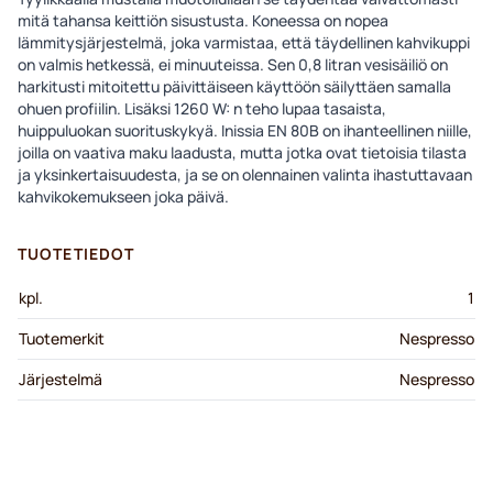
mitä tahansa keittiön sisustusta. Koneessa on nopea
lämmitysjärjestelmä, joka varmistaa, että täydellinen kahvikuppi
on valmis hetkessä, ei minuuteissa. Sen 0,8 litran vesisäiliö on
harkitusti mitoitettu päivittäiseen käyttöön säilyttäen samalla
ohuen profiilin. Lisäksi 1260 W: n teho lupaa tasaista,
huippuluokan suorituskykyä. Inissia EN 80B on ihanteellinen niille,
joilla on vaativa maku laadusta, mutta jotka ovat tietoisia tilasta
ja yksinkertaisuudesta, ja se on olennainen valinta ihastuttavaan
kahvikokemukseen joka päivä.
TUOTETIEDOT
kpl.
1
Tuotemerkit
Nespresso
Järjestelmä
Nespresso