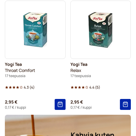
Yogi Tea
Yogi Tea
Throat Comfort
Relax
17 teepussia
17 teepussia
4.3
(
4
)
4.4
(
5
)
2,95 €
2,95 €
0,17 €
/ kuppi
0,17 €
/ kuppi