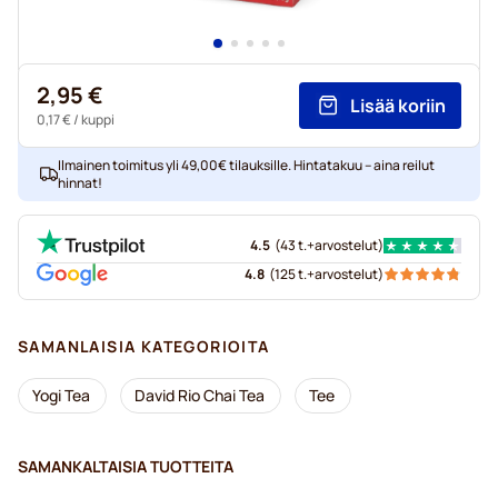
2,95 €
Lisää koriin
0,17 €
/ kuppi
Ilmainen toimitus yli 49,00€ tilauksille. Hintatakuu – aina reilut
hinnat!
4.5
(
43 t.+
arvostelut
)
4.8
(
125 t.+
arvostelut
)
SAMANLAISIA KATEGORIOITA
Yogi Tea
David Rio Chai Tea
Tee
SAMANKALTAISIA TUOTTEITA