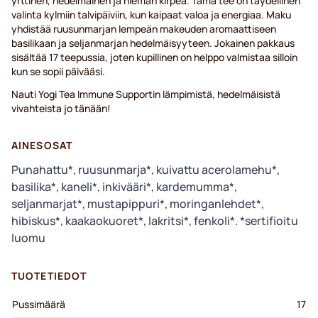
yrttinen, hedelmäinen ja hieman kirpeä. Tämä tee on täydellinen
valinta kylmiin talvipäiviin, kun kaipaat valoa ja energiaa. Maku
yhdistää ruusunmarjan lempeän makeuden aromaattiseen
basilikaan ja seljanmarjan hedelmäisyyteen. Jokainen pakkaus
sisältää 17 teepussia, joten kupillinen on helppo valmistaa silloin
kun se sopii päivääsi.
Nauti Yogi Tea Immune Supportin lämpimistä, hedelmäisistä
vivahteista jo tänään!
AINESOSAT
Punahat tu*, ruusunmarja*, kuivattu acerolamehu*,
basilika*, kaneli*, inkivääri*, kardemumma*,
seljanmarjat*, mustapippuri*, moringanlehdet*,
hibiskus*, kaakaokuoret*, lakritsi*, fenkoli*. *sertifioitu
luomu
TUOTETIEDOT
Pussimäärä
17