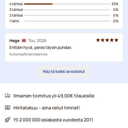
4 tähteä
33%
3 tähteä
0%
2 tähteä
0%
1 tähti
0%
Hege
Tou. 2026
Erittäin hyvä, paras täysin puhdas
Automaattinen käännös
Näytä kaikki arvostelut
Ilmainen toimitus yli 49,00€ tilauksille
Hintatakuu – aina reilut hinnat!
Yli 2 000 000 asiakasta vuodesta 2011