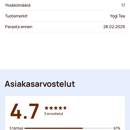
Yksikkömäärä
17
Tuotemerkit
Yogi Tea
Parasta ennen
28.02.2029
Asiakasarvostelut
4.7
3
arvostelut
5 tähteä
67%