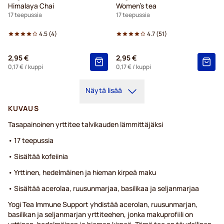
Himalaya Chai
Women's tea
17 teepussia
17 teepussia
4.5
(
4
)
4.7
(
51
)
2,95 €
2,95 €
0,17 €
/ kuppi
0,17 €
/ kuppi
Näytä lisää
KUVAUS
Tasapainoinen yrttitee talvikauden lämmittäjäksi
• 17 teepussia
• Sisältää kofeiinia
• Yrttinen, hedelmäinen ja hieman kirpeä maku
• Sisältää acerolaa, ruusunmarjaa, basilikaa ja seljanmarjaa
Yogi Tea Immune Support yhdistää acerolan, ruusunmarjan,
basilikan ja seljanmarjan yrttiteehen, jonka makuprofiili on