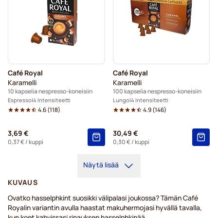
Café Royal
Café Royal
Karamelli
Karamelli
10 kapselia nespresso-koneisiin
100 kapselia nespresso-koneisiin
Espresso
4 Intensiteetti
Lungo
4 Intensiteetti
4.6
(
118
)
4.9
(
146
)
3,69 €
30,49 €
0,37 €
/ kuppi
0,30 €
/ kuppi
Näytä lisää
KUVAUS
Ovatko hasselphkint suosikki välipalasi joukossa? Tämän Café
Royalin variantin avulla haastat makuhermojasi hyvällä tavalla,
kun koet kahvissasi ripauksen hasselphkinää.