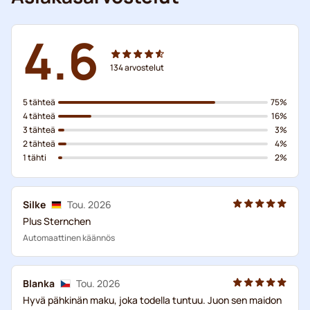
4.6
134
arvostelut
5 tähteä
75%
4 tähteä
16%
3 tähteä
3%
2 tähteä
4%
1 tähti
2%
Silke
Tou. 2026
Plus Sternchen
Automaattinen käännös
Blanka
Tou. 2026
Hyvä pähkinän maku, joka todella tuntuu. Juon sen maidon