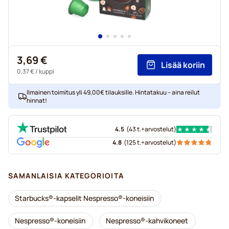
3,69 €
Lisää koriin
0,37 €
/ kuppi
Ilmainen toimitus yli 49,00€ tilauksille. Hintatakuu – aina reilut
hinnat!
4.5
(
43 t.+
arvostelut
)
4.8
(
125 t.+
arvostelut
)
SAMANLAISIA KATEGORIOITA
Starbucks®-kapselit Nespresso®-koneisiin
Nespresso®-koneisiin
Nespresso®-kahvikoneet