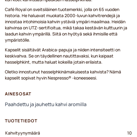
Café Royal on sveitsiläinen tuotemerkki, jolla on 65 vuoden
historia. He haluavat muokata 2000-luvun kahvitrendejä ja
innostaa intohimoisia kahvin ystäviä ympäri maailmaa. Heidän
kahvinsa on UTZ-sertifioitua, mikä takaa kestävän kulttuurin ja
laadun kahvin ympärillä. Siitä on hyötyä sekä ihmisille että
ympäristölle.
Kapselit sisältävät Arabica-papuja ja niiden intensiteetti on
keskivahva. Se on täydellinen nautittavaksi, kun kaipaat
hasselphkint, mutta haluat kokeilla jotain erilaista.
Oletko innostunut hasselphkinämakuisesta kahvista? Nämä
kapselit sopivat hyvin Nespresso® -koneeseesi.
AINESOSAT
Paahdettu ja jauhettu kahvi aromilla
TUOTETIEDOT
Kahvityynymäärä
10