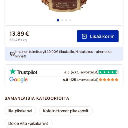
13,89 €
Lisää koriin
66,14 €
/ kg.
Ilmainen toimitus yli 49,00€ tilauksille. Hintatakuu – aina reilut
hinnat!
4.5
(
43 t.+
arvostelut
)
4.8
(
125 t.+
arvostelut
)
SAMANLAISIA KATEGORIOITA
illy-pikakahvi
Kofeiinittomat pikakahvit
Dolce Vita -pikakahvit