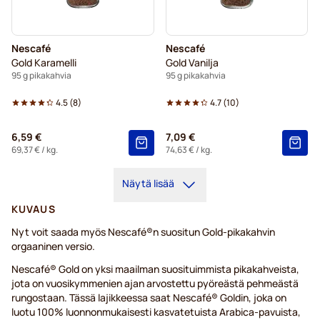
Nescafé
Nescafé
Gold Karamelli
Gold Vanilja
95 g pikakahvia
95 g pikakahvia
4.5
(
8
)
4.7
(
10
)
6,59 €
7,09 €
69,37 €
/ kg.
74,63 €
/ kg.
Näytä lisää
KUVAUS
Nyt voit saada myös Nescafé®n suositun Gold-pikakahvin
orgaaninen versio.
Nescafé® Gold on yksi maailman suosituimmista pikakahveista,
jota on vuosikymmenien ajan arvostettu pyöreästä pehmeästä
rungostaan. Tässä lajikkeessa saat Nescafé® Goldin, joka on
luotu 100% luonnonmukaisesti kasvatetuista Arabica-pavuista,