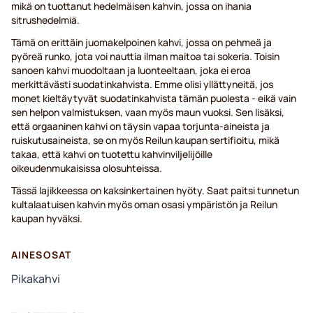
mikä on tuottanut hedelmäisen kahvin, jossa on ihania
sitrushedelmiä.
Tämä on erittäin juomakelpoinen kahvi, jossa on pehmeä ja
pyöreä runko, jota voi nauttia ilman maitoa tai sokeria. Toisin
sanoen kahvi muodoltaan ja luonteeltaan, joka ei eroa
merkittävästi suodatinkahvista. Emme olisi yllättyneitä, jos
monet kieltäytyvät suodatinkahvista tämän puolesta - eikä vain
sen helpon valmistuksen, vaan myös maun vuoksi. Sen lisäksi,
että orgaaninen kahvi on täysin vapaa torjunta-aineista ja
ruiskutusaineista, se on myös Reilun kaupan sertifioitu, mikä
takaa, että kahvi on tuotettu kahvinviljelijöille
oikeudenmukaisissa olosuhteissa.
Tässä lajikkeessa on kaksinkertainen hyöty. Saat paitsi tunnetun
kultalaatuisen kahvin myös oman osasi ympäristön ja Reilun
kaupan hyväksi.
AINESOSAT
Pikakahvi