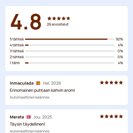
4.8
26
arvostelut
5 tähteä
92%
4 tähteä
4%
3 tähteä
0%
2 tähteä
0%
1 tähti
4%
Inmaculada
Hel. 2026
Erinomainen puhtaan kahvin aromi
Automaattinen käännös
Merete
Jou. 2025
Täysin täydellinen!
Automaattinen käännös