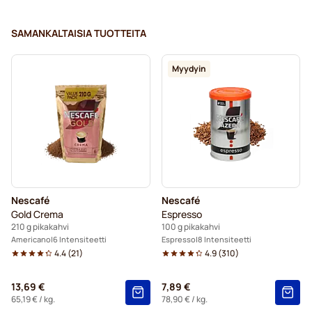
SAMANKALTAISIA TUOTTEITA
Myydyin
Nescafé
Nescafé
Gold Crema
Espresso
210 g pikakahvi
100 g pikakahvi
Americano
6 Intensiteetti
Espresso
8 Intensiteetti
4.4
(
21
)
4.9
(
310
)
13,69 €
7,89 €
65,19 €
/ kg.
78,90 €
/ kg.