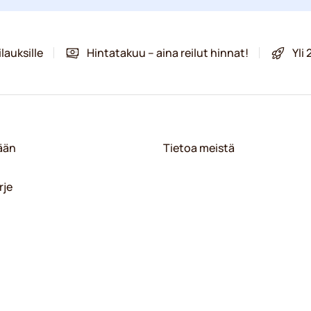
lauksille
Hintatakuu – aina reilut hinnat!
Yli
sään
Tietoa meistä
rje