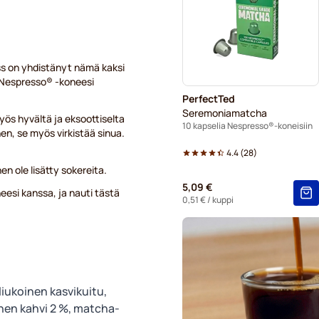
Segafredo-kahvikapselit Ne
Café René -kahvikapselit N
ss on yhdistänyt nämä kaksi
Caffè Borbone Nespresso®-k
i Nespresso® -koneesi
PerfectTed
Merrild-kahvikapselit Nespr
Seremoniamatcha
ös hyvältä ja eksoottiselta
10 kapselia Nespresso®-koneisiin
nen, se myös virkistää sinua.
Gevalia-kahvikapselit Nespr
4.4
(
28
)
Belmio-kahvikapselit Nespr
en ole lisätty sokereita.
5,09 €
eesi kanssa, ja nauti tästä
Friele-kahvikapselit Nespre
0,51 €
/ kuppi
Garibaldi-kahvikapselit Nes
Tonino Lamborghini -kahvika
liukoinen kasvikuitu,
en kahvi 2 %, matcha-