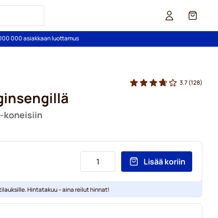
Kori
2 000 000 asiakkaan luottamus
3.7
(128)
ginsengillä
-koneisiin
Lisää koriin
ilauksille. Hintatakuu – aina reilut hinnat!