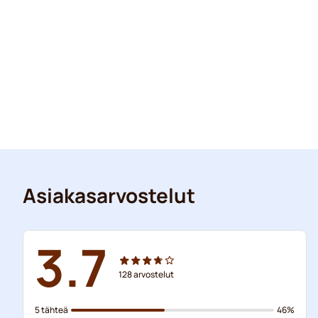
Asiakasarvostelut
3.7
128
arvostelut
5 tähteä
46%