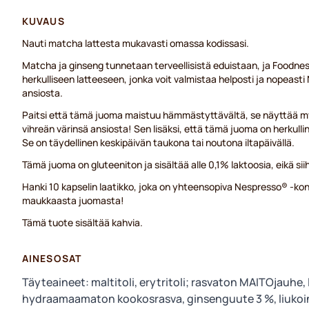
KUVAUS
Nauti matcha lattesta mukavasti omassa kodissasi.
Matcha ja ginseng tunnetaan terveellisistä eduistaan, ja Foodne
herkulliseen latteeseen, jonka voit valmistaa helposti ja nopeast
ansiosta.
Paitsi että tämä juoma maistuu hämmästyttävältä, se näyttää my
vihreän värinsä ansiosta! Sen lisäksi, että tämä juoma on herkulli
Se on täydellinen keskipäivän taukona tai noutona iltapäivällä.
Tämä juoma on gluteeniton ja sisältää alle 0,1% laktoosia, eikä siih
Hanki 10 kapselin laatikko, joka on yhteensopiva Nespresso® -kon
maukkaasta juomasta!
Tämä tuote sisältää kahvia.
AINESOSAT
Täyteaineet: maltitoli, erytritoli; rasvaton MAITOjauhe, 
hydraamaamaton kookosrasva, ginsenguute 3 %, liukoin