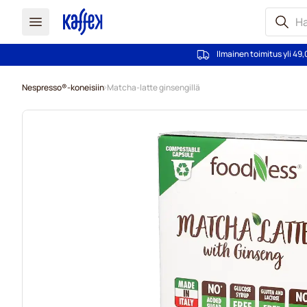
Ilmainen toimitus yli 49,
Skip to Content
Nespresso®-koneisiin
Matcha-latte ginsengillä