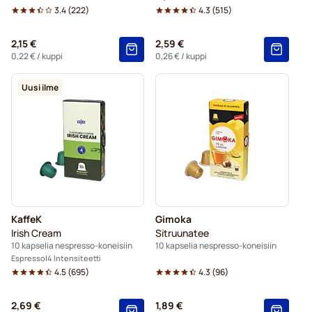
3.4
(
222
)
4.3
(
515
)
2,15 €
2,59 €
0,22 €
/ kuppi
0,26 €
/ kuppi
Uusi ilme
KaffeK
Gimoka
Irish Cream
Sitruunatee
10 kapselia nespresso-koneisiin
10 kapselia nespresso-koneisiin
Espresso
4 Intensiteetti
4.5
(
695
)
4.3
(
96
)
2,69 €
1,89 €