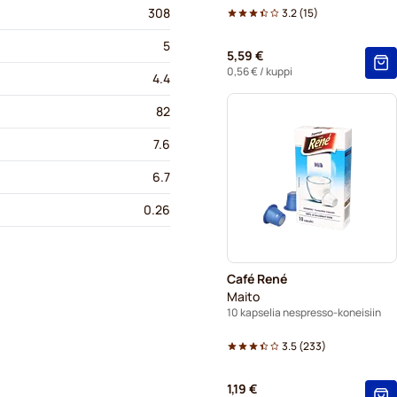
308
3.2
(
15
)
5
5,59 €
0,56 €
/ kuppi
4.4
82
7.6
6.7
0.26
Café René
Maito
10 kapselia nespresso-koneisiin
3.5
(
233
)
1,19 €