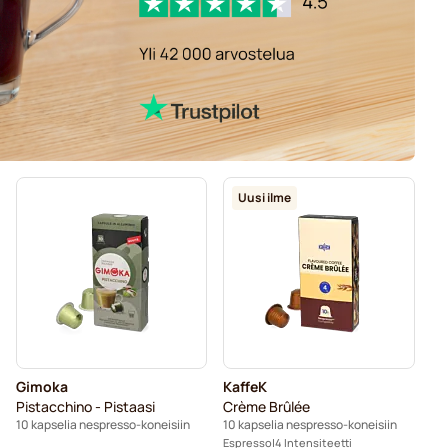
Uusi ilme
Gimoka
KaffeK
Pistacchino - Pistaasi
Crème Brûlée
10 kapselia nespresso-koneisiin
10 kapselia nespresso-koneisiin
Espresso
4 Intensiteetti