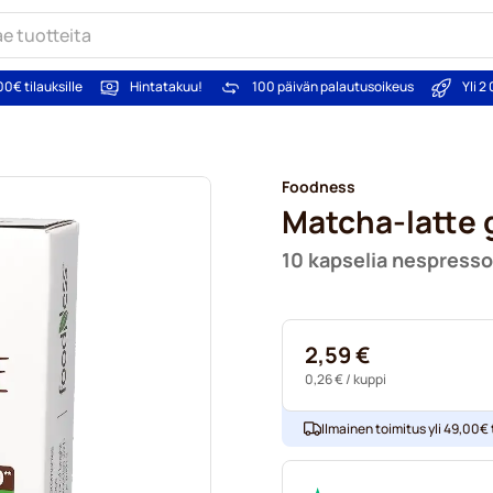
00€ tilauksille
Hintatakuu!
100 päivän palautusoikeus
Yli 
Foodness
Matcha-latte 
10 kapselia nespresso
2,59 €
0,26 €
/ kuppi
Ilmainen toimitus yli 49,00€ t