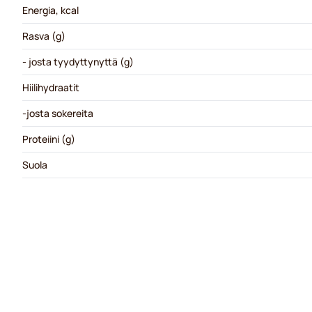
Energia, kcal
Rasva (g)
- josta tyydyttynyttä (g)
Hiilihydraatit
-josta sokereita
Proteiini (g)
Suola