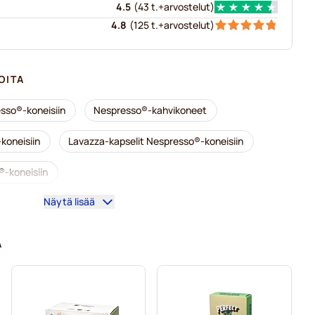
4.5
(
43 t.+
arvostelut
)
4.8
(
125 t.+
arvostelut
)
OITA
sso®-koneisiin
Nespresso®-kahvikoneet
koneisiin
Lavazza-kapselit Nespresso®-koneisiin
®-koneisiin
Näytä lisää
espresso®-koneisiin
Nespresso®-tarvikkeet
kahvinkeittimeen
A
presso®-kahvinkeittimeen
o®-koneisiin