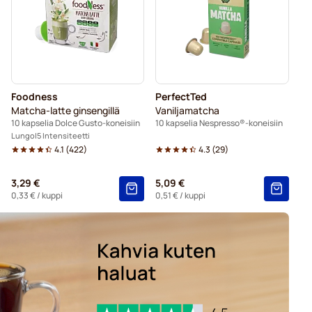
spresso®-koneisiin
espresso®-koneisiin
oneisiin
Kapselit Nespresso®-koneisiin
Foodness
PerfectTed
esso®-koneisiin
Matcha-latte ginsengillä
Vaniljamatcha
10 kapselia Dolce Gusto-koneisiin
10 kapselia Nespresso®-koneisiin
esso®-koneisiin
Lungo
5 Intensiteetti
4.1
(
422
)
4.3
(
29
)
esso®-koneisiin
3,29 €
5,09 €
sso®-koneisiin
0,33 €
/ kuppi
0,51 €
/ kuppi
presso®-koneisiin
pselit Nespresso®-koneisiin