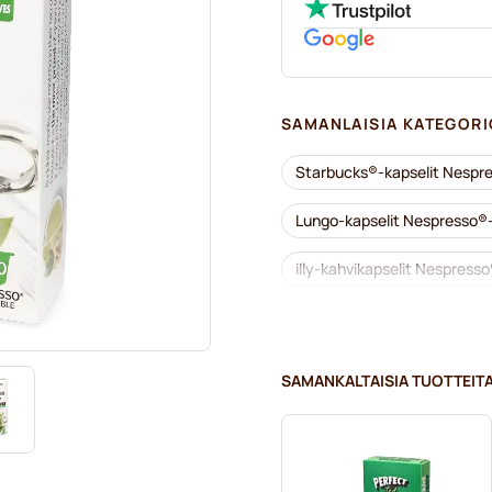
SAMANLAISIA KATEGORI
Starbucks®-kapselit Nespre
Lungo-kapselit Nespresso®-
illy-kahvikapselit Nespresso
Café Royal -kahvikapselit N
Kahvilisukkeet Nespresso®-
SAMANKALTAISIA TUOTTEIT
Kalkinpoisto ja huolto Nes
L’OR-kahvikapselit Nespress