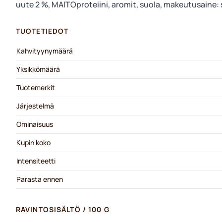
uute 2 %, MAITOproteiini, aromit, suola, makeutusaine: s
TUOTETIEDOT
Kahvityynymäärä
Yksikkömäärä
Tuotemerkit
Järjestelmä
Ominaisuus
Kupin koko
Intensiteetti
Parasta ennen
RAVINTOSISÄLTÖ / 100 G