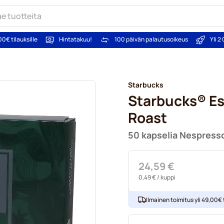
00€ tilauksille
Hintatakuu!
100 päivän palautusoikeus
Yli 
Starbucks
Starbucks® E
Roast
50 kapselia Nespresso
24,59 €
0,49 €
/ kuppi
Ilmainen toimitus yli 49,00€ t