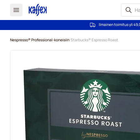
Ilmainen toimitus yli 49,
Skip to Content
Nespresso® Professional-koneisiin
Starbucks® Espresso Roast