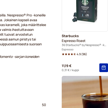
Kahvikapselit Nespresso® Pr
lla. Nespresso® Pro -koneille
Kaffekapslen-kapselit Nespr
a. Jokainen kapseli avaa
s karamelli, joka määrittelee
a valmis ihastuttavaan
lit tuovat arvostetun
Starbucks
essä aamun piristys tai
Espresso Roast
 huippuosaamisesta suoraan
36 Starbucks® by Nespresso® -kapselia
Espresso
4.9
(
96
)
 Momento -sarjan koneiden
11,19 €
0,31 €
/ kuppi
50