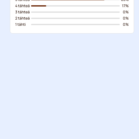
4 tähteä
17%
3 tähteä
0%
2 tähteä
0%
1 tähti
0%