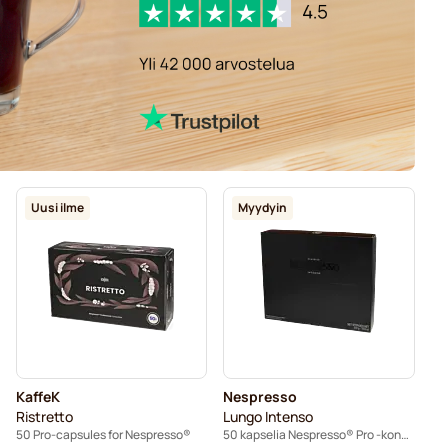
Uusi ilme
Myydyin
KaffeK
Nespresso
Ristretto
Lungo Intenso
50 Pro-capsules for Nespresso®
50 kapselia Nespresso® Pro -koneisiin