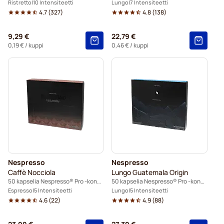
Ristretto
10 Intensiteetti
Lungo
7 Intensiteetti
4.7
(
327
)
4.8
(
138
)
9,29 €
22,79 €
0,19 €
/ kuppi
0,46 €
/ kuppi
Nespresso
Nespresso
Caffè Nocciola
Lungo Guatemala Origin
50 kapselia Nespresso® Pro -koneisiin
50 kapselia Nespresso® Pro -koneisiin
Espresso
5 Intensiteetti
Lungo
5 Intensiteetti
4.6
(
22
)
4.9
(
88
)