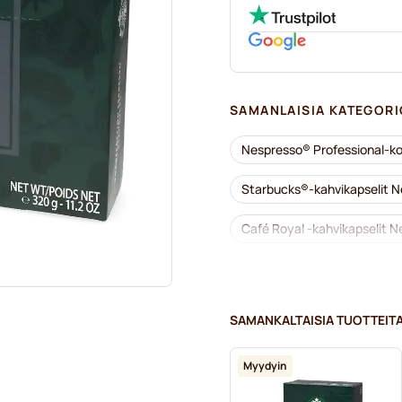
SAMANLAISIA KATEGORI
Nespresso® Professional-ko
Starbucks®-kahvikapselit N
Café Royal -kahvikapselit N
Nespresso® Professional -k
Kofeiinittomat kahvit Nespr
SAMANKALTAISIA TUOTTEIT
Kalkinpoisto ja huolto Nesp
Myydyin
Kapselit Nespresso® Pro-kon