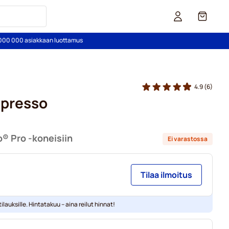
Kori
2 000 000 asiakkaan luottamus
4.9
(6)
spresso
® Pro -koneisiin
Ei varastossa
Tilaa ilmoitus
ilauksille. Hintatakuu – aina reilut hinnat!