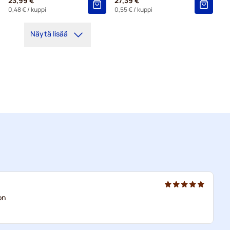
23,99 €
27,39 €
0,48 €
/ kuppi
0,55 €
/ kuppi
Näytä lisää
on