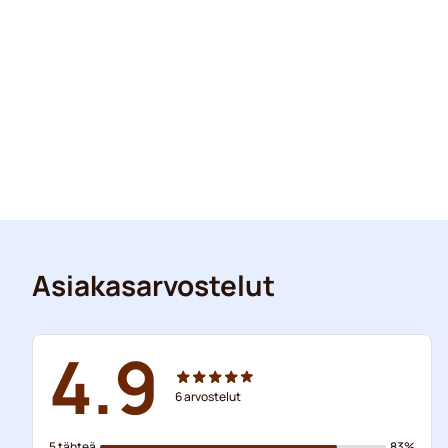
Asiakasarvostelut
4.9
6
arvostelut
5 tähteä
83%