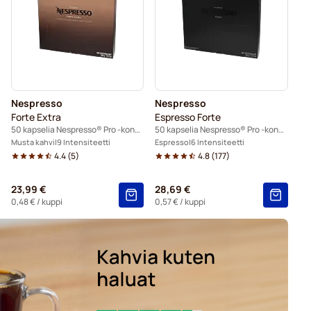
o -koneisiin
esso® Professional -koneisiin
Nespresso
Nespresso
Forte Extra
Espresso Forte
50 kapselia Nespresso® Pro -koneisiin
50 kapselia Nespresso® Pro -koneisiin
Musta kahvi
9 Intensiteetti
Espresso
6 Intensiteetti
4.4
(
5
)
4.8
(
177
)
23,99 €
28,69 €
0,48 €
/ kuppi
0,57 €
/ kuppi