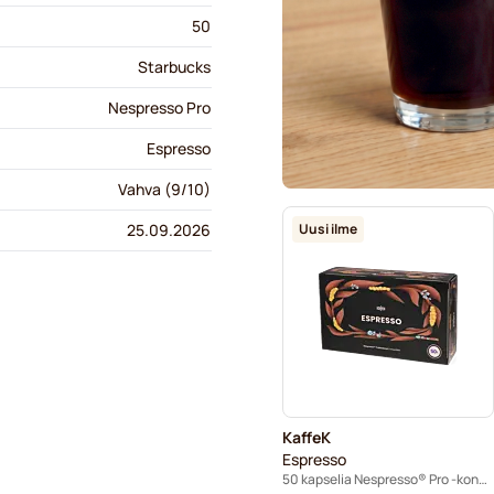
50
Starbucks
Nespresso Pro
Espresso
Vahva (9/10)
Uusi ilme
25.09.2026
KaffeK
Espresso
50 kapselia Nespresso® Pro -koneisiin