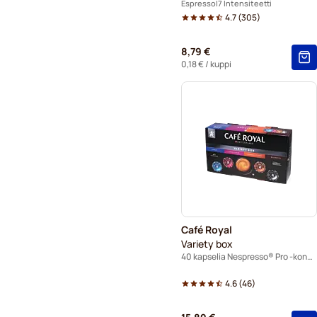
Espresso
7 Intensiteetti
4.7
(
305
)
8,79 €
0,18 €
/ kuppi
Café Royal
Variety box
40 kapselia Nespresso® Pro -koneisiin
4.6
(
46
)