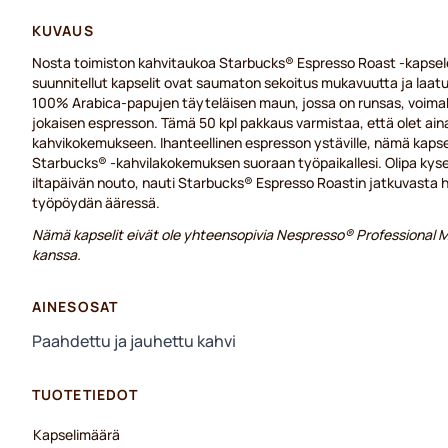
KUVAUS
Nosta toimiston kahvitaukoa Starbucks® Espresso Roast -kapselei
suunnitellut kapselit ovat saumaton sekoitus mukavuutta ja laatu
100% Arabica-papujen täyteläisen maun, jossa on runsas, voimaka
jokaisen espresson. Tämä 50 kpl pakkaus varmistaa, että olet ain
kahvikokemukseen. Ihanteellinen espresson ystäville, nämä kapse
Starbucks® -kahvilakokemuksen suoraan työpaikallesi. Olipa kyse
iltapäivän nouto, nauti Starbucks® Espresso Roastin jatkuvasta
työpöydän ääressä.
Nämä kapselit eivät ole yhteensopivia Nespresso® Professional
kanssa.
AINESOSAT
Paahdettu ja jauhettu kahvi
TUOTETIEDOT
Kapselimäärä