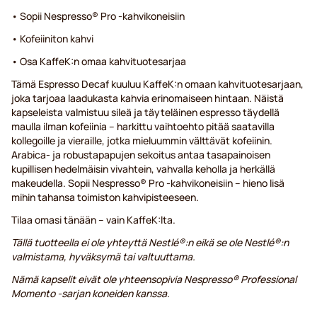
• Sopii Nespresso® Pro -kahvikoneisiin
• Kofeiiniton kahvi
• Osa KaffeK:n omaa kahvituotesarjaa
Tämä Espresso Decaf kuuluu KaffeK:n omaan kahvituotesarjaan,
joka tarjoaa laadukasta kahvia erinomaiseen hintaan. Näistä
kapseleista valmistuu sileä ja täyteläinen espresso täydellä
maulla ilman kofeiinia – harkittu vaihtoehto pitää saatavilla
kollegoille ja vieraille, jotka mieluummin välttävät kofeiinin.
Arabica- ja robustapapujen sekoitus antaa tasapainoisen
kupillisen hedelmäisin vivahtein, vahvalla keholla ja herkällä
makeudella. Sopii Nespresso® Pro -kahvikoneisiin – hieno lisä
mihin tahansa toimiston kahvipisteeseen.
Tilaa omasi tänään – vain KaffeK:lta.
Tällä tuotteella ei ole yhteyttä Nestlé®:n eikä se ole Nestlé®:n
valmistama, hyväksymä tai valtuuttama.
Nämä kapselit eivät ole yhteensopivia Nespresso® Professional
Momento -sarjan koneiden kanssa.