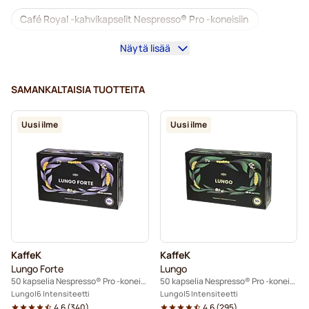
Café Royal -kahvikapselit Nespresso® Pro -koneisiin
Näytä lisää
Nespresso® Professional -kahvikoneet
Nespresso® Professional -tarvikkeet
SAMANKALTAISIA TUOTTEITA
Kofeiinittomat kahvit Nespresso® Pro -koneisiin
Uusi ilme
Uusi ilme
Kalkinpoisto ja huolto Nespresso® Pro-kahvinkeittimeen
Kapselit Nespresso® Pro-koneisiin
Gimoka-kapselit Nespresso® Pro -koneisiin
Kahvikapselit Nespresso® Pro -koneisiin
KaffeK
KaffeK
Kaffekapslen-kapselit Nespresso® Professional -koneisiin
Lungo Forte
Lungo
50 kapselia Nespresso® Pro -koneisiin
50 kapselia Nespresso® Pro -koneisiin
Lungo
6 Intensiteetti
Lungo
5 Intensiteetti
4.6
(
340
)
4.6
(
295
)