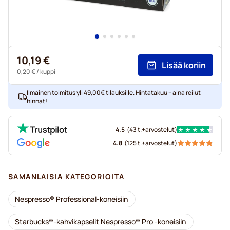
10,19 €
Lisää koriin
0,20 €
/ kuppi
Ilmainen toimitus yli 49,00€ tilauksille. Hintatakuu – aina reilut
hinnat!
4.5
(
43 t.+
arvostelut
)
4.8
(
125 t.+
arvostelut
)
SAMANLAISIA KATEGORIOITA
Nespresso® Professional-koneisiin
Starbucks®-kahvikapselit Nespresso® Pro -koneisiin