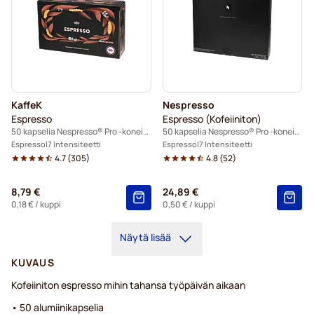
KaffeK
Nespresso
Espresso
Espresso (Kofeiiniton)
50 kapselia Nespresso® Pro -koneisiin
50 kapselia Nespresso® Pro -koneisiin
Espresso
7 Intensiteetti
Espresso
7 Intensiteetti
4.7
(
305
)
4.8
(
52
)
8,79 €
24,89 €
0,18 €
/ kuppi
0,50 €
/ kuppi
Näytä lisää
KUVAUS
Kofeiiniton espresso mihin tahansa työpäivän aikaan
• 50 alumiinikapselia