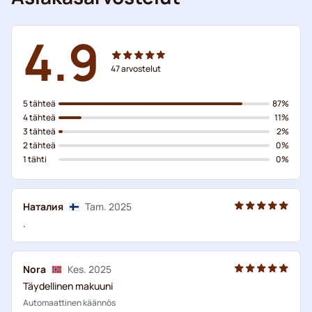
4.9
47
arvostelut
5 tähteä
87%
4 tähteä
11%
3 tähteä
2%
2 tähteä
0%
1 tähti
0%
Наталия
Tam. 2025
.
Nora
Kes. 2025
Täydellinen makuuni
Automaattinen käännös