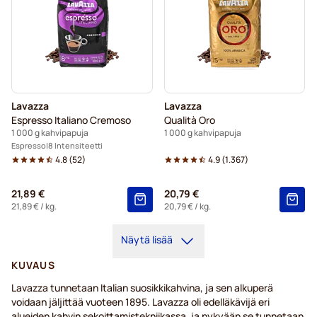
Lavazza
Lavazza
Espresso Italiano Cremoso
Qualità Oro
1 000 g kahvipapuja
1 000 g kahvipapuja
Espresso
8 Intensiteetti
4.8
(
52
)
4.9
(
1.367
)
21,89 €
20,79 €
21,89 €
/ kg.
20,79 €
/ kg.
Näytä lisää
KUVAUS
Lavazza tunnetaan Italian suosikkikahvina, ja sen alkuperä
voidaan jäljittää vuoteen 1895. Lavazza oli edelläkävijä eri
alueiden kahvin sekoittamistekniikassa, ja nykyään se tunnetaan