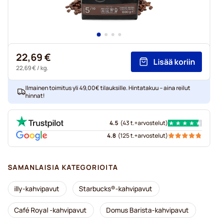
22,69 €
Lisää koriin
22,69 €
/ kg.
Ilmainen toimitus yli 49,00€ tilauksille. Hintatakuu – aina reilut
hinnat!
4.5
(
43 t.+
arvostelut
)
4.8
(
125 t.+
arvostelut
)
SAMANLAISIA KATEGORIOITA
illy-kahvipavut
Starbucks®-kahvipavut
Café Royal -kahvipavut
Domus Barista-kahvipavut