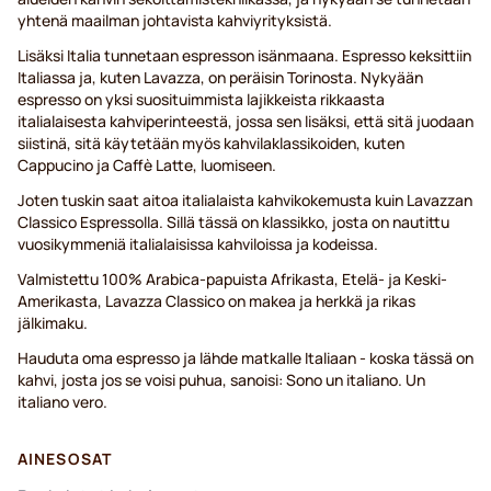
yhtenä maailman johtavista kahviyrityksistä.
Lisäksi Italia tunnetaan espresson isänmaana. Espresso keksittiin
Italiassa ja, kuten Lavazza, on peräisin Torinosta. Nykyään
espresso on yksi suosituimmista lajikkeista rikkaasta
italialaisesta kahviperinteestä, jossa sen lisäksi, että sitä juodaan
siistinä, sitä käytetään myös kahvilaklassikoiden, kuten
Cappucino ja Caffè Latte, luomiseen.
Joten tuskin saat aitoa italialaista kahvikokemusta kuin Lavazzan
Classico Espressolla. Sillä tässä on klassikko, josta on nautittu
vuosikymmeniä italialaisissa kahviloissa ja kodeissa.
Valmistettu 100% Arabica-papuista Afrikasta, Etelä- ja Keski-
Amerikasta, Lavazza Classico on makea ja herkkä ja rikas
jälkimaku.
Hauduta oma espresso ja lähde matkalle Italiaan - koska tässä on
kahvi, josta jos se voisi puhua, sanoisi: Sono un italiano. Un
italiano vero.
AINESOSAT