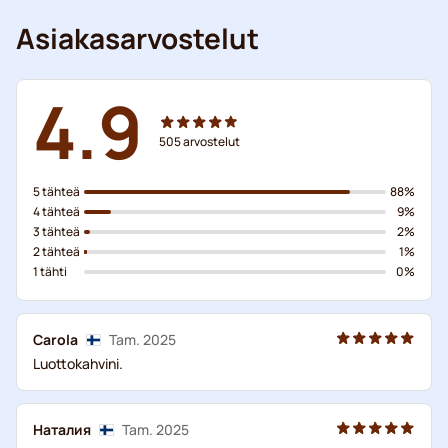
Asiakasarvostelut
4.9
505
arvostelut
5 tähteä
88%
4 tähteä
9%
3 tähteä
2%
2 tähteä
1%
1 tähti
0%
Carola
Tam. 2025
Luottokahvini.
Наталия
Tam. 2025