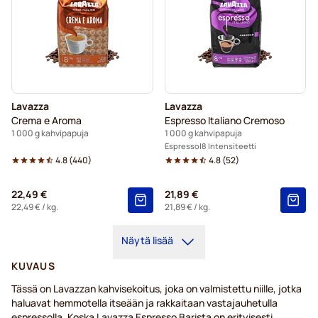
Lavazza
Lavazza
Crema e Aroma
Espresso Italiano Cremoso
1 000 g kahvipapuja
1 000 g kahvipapuja
Espresso
8 Intensiteetti
4.8
(
440
)
4.8
(
52
)
22,49 €
21,89 €
22,49 €
/ kg.
21,89 €
/ kg.
Näytä lisää
KUVAUS
Tässä on Lavazzan kahvisekoitus, joka on valmistettu niille, jotka
haluavat hemmotella itseään ja rakkaitaan vastajauhetulla
espressolla. Koska Lavazza Espresso Barista on erityisesti