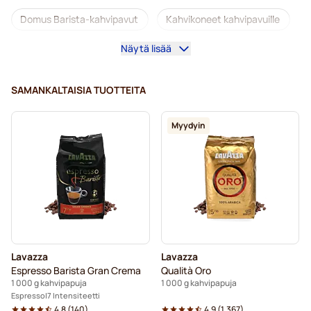
Domus Barista-kahvipavut
Kahvikoneet kahvipavuille
Näytä lisää
Kofeiinittomat kahvipavut
L'OR-kahvipavut
Segafredo-kahvipavut
Caffè Borbone -kahvipavut
SAMANKALTAISIA TUOTTEITA
Merrild-kahvipavut
Garibaldi-kahvipavut
Myydyin
Tonino Lamborghini -kahvipavut
Gimoka-kahvipavut
Lavazza-kahvipavut
Kahvipavut
Kaffekapslen-kahvipavut
Delonghi-espressopavut
Lavazza
Lavazza
Espresso Barista Gran Crema
Qualità Oro
1 000 g kahvipapuja
1 000 g kahvipapuja
Espresso
7 Intensiteetti
4.8
(
140
)
4.9
(
1.367
)