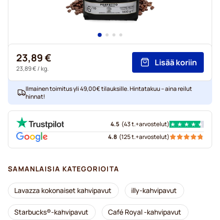
23,89 €
Lisää koriin
23,89 €
/ kg.
Ilmainen toimitus yli 49,00€ tilauksille. Hintatakuu – aina reilut
hinnat!
4.5
(
43 t.+
arvostelut
)
4.8
(
125 t.+
arvostelut
)
SAMANLAISIA KATEGORIOITA
Lavazza kokonaiset kahvipavut
illy-kahvipavut
Starbucks®-kahvipavut
Café Royal -kahvipavut