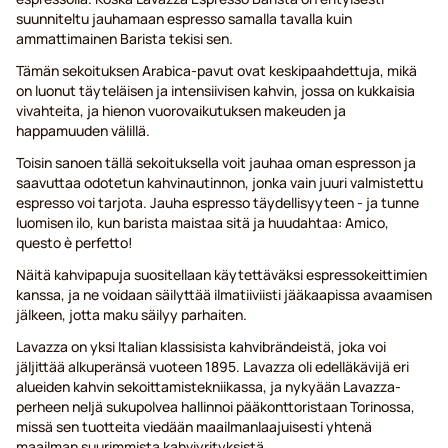
suunniteltu jauhamaan espresso samalla tavalla kuin
ammattimainen Barista tekisi sen.
Tämän sekoituksen Arabica-pavut ovat keskipaahdettuja, mikä
on luonut täyteläisen ja intensiivisen kahvin, jossa on kukkaisia
vivahteita, ja hienon vuorovaikutuksen makeuden ja
happamuuden välillä.
Toisin sanoen tällä sekoituksella voit jauhaa oman espresson ja
saavuttaa odotetun kahvinautinnon, jonka vain juuri valmistettu
espresso voi tarjota. Jauha espresso täydellisyyteen - ja tunne
luomisen ilo, kun barista maistaa sitä ja huudahtaa: Amico,
questo è perfetto!
Näitä kahvipapuja suositellaan käytettäväksi espressokeittimien
kanssa, ja ne voidaan säilyttää ilmatiiviisti jääkaapissa avaamisen
jälkeen, jotta maku säilyy parhaiten.
Lavazza on yksi Italian klassisista kahvibrändeistä, joka voi
jäljittää alkuperänsä vuoteen 1895. Lavazza oli edelläkävijä eri
alueiden kahvin sekoittamistekniikassa, ja nykyään Lavazza-
perheen neljä sukupolvea hallinnoi pääkonttoristaan Torinossa,
missä sen tuotteita viedään maailmanlaajuisesti yhtenä
maailman suurimmista kahviyrityksistä.