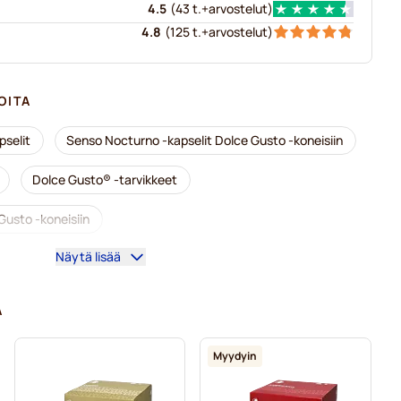
4.5
(
43 t.+
arvostelut
)
4.8
(
125 t.+
arvostelut
)
OITA
selit
Senso Nocturno -kapselit Dolce Gusto -koneisiin
Dolce Gusto® -tarvikkeet
Gusto -koneisiin
Näytä lisää
e Gusto-kahvinkeittimeen
ce Gusto -koneisiin
A
lce Gusto -koneisiin
Myydyin
-koneisiin
Dolce Vita -kapselit Dolce Gusto -koneisiin