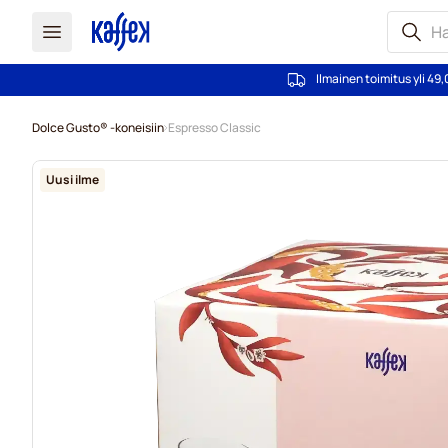
Ilmainen toimitus yli 49,
Skip to Content
Dolce Gusto® -koneisiin
Espresso Classic
Uusi ilme