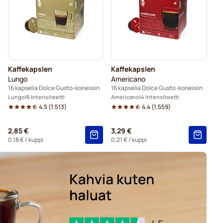
isiin
Gimoka-kapselit Dolce Gusto -koneisiin
Starbucks®-kapselit Dolce Gusto -koneisiin
Dolce Gusto -koneisiin
Kaffekapslen
Kaffekapslen
t Dolce Gusto -koneisiin
Lungo
Americano
16 kapselia Dolce Gusto-koneisiin
16 kapselia Dolce Gusto-koneisiin
Lungo
6 Intensiteetti
Americano
4 Intensiteetti
4.5
(
1.513
)
4.4
(
1.559
)
2,85 €
3,29 €
0,18 €
/ kuppi
0,21 €
/ kuppi