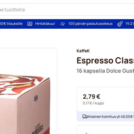
00€ tilauksille
Hintatakuu!
100 päivän palautusoikeus
Yli 
KaffeK
Espresso Clas
16 kapselia Dolce Gus
2,79 €
0,17 €
/ kuppi
Ilmainen toimitus yli 49,00€ t