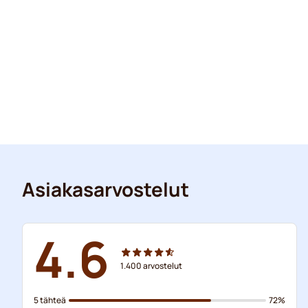
Asiakasarvostelut
4.6
1.400
arvostelut
5 tähteä
72%