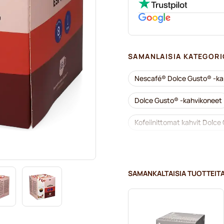
SAMANLAISIA KATEGORI
Nescafé® Dolce Gusto® -kap
Dolce Gusto® -kahvikoneet
Kofeiinittomat kahvit Dolce 
Kalkinpoisto ja huolto Dolc
Segafredo-kahvikapselit Dol
SAMANKALTAISIA TUOTTEIT
Café René -kahvikapselit Do
Caffè Borbone Dolce Gusto 