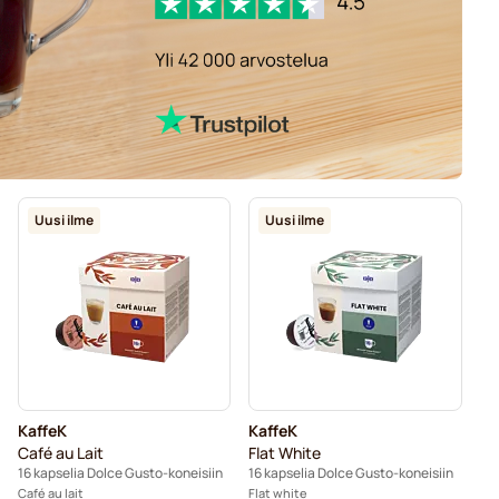
Uusi ilme
Uusi ilme
KaffeK
KaffeK
Café au Lait
Flat White
16 kapselia Dolce Gusto-koneisiin
16 kapselia Dolce Gusto-koneisiin
Café au lait
Flat white