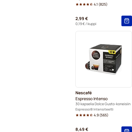
4.1
(
825
)
2,99 €
0,19 €
/ kuppi
Nescafé
Espresso Intenso
30 kapselia Dolce Gusto-koneisiin
Espresso
8 Intensiteetti
4.9
(
565
)
8,49 €