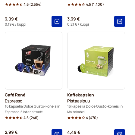
4.6
(
2.554
)
4.5
(
1.400
)
3,09 €
3,39 €
0,19 €
/ kuppi
0,21 €
/ kuppi
Café René
Kaffekapslen
Espresso
Pistaasipuu
16 kapselia Dolce Gusto-koneisiin
16 kapselia Dolce Gusto-koneisiin
Espresso
5 Intensiteetti
Maitokahvi
4.5
(
246
)
4
(
470
)
2,99 €
4,49 €