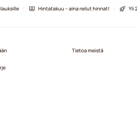
lauksille
Hintatakuu – aina reilut hinnat!
Yli
sään
Tietoa meistä
rje