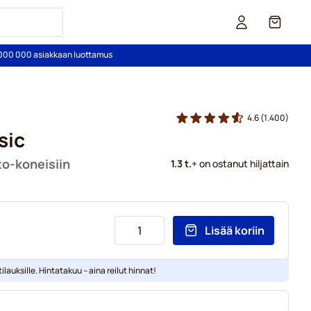
Kori
2 000 000 asiakkaan luottamus
4.6
(1.400)
sic
to-koneisiin
1.3 t.
+ on ostanut hiljattain
Lisää koriin
ilauksille. Hintatakuu – aina reilut hinnat!