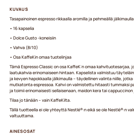
KUVAUS
Tasapainoinen espresso rikkaalla aromilla ja pehmeällä jälkimaulla
• 16 kapselia
• Dolce Gusto -koneisiin
• Vahva (8/10)
• Osa KaffeKin omaa tuotelinjaa
Tämä Espresso Classic on osa KaffeK:n omaa kahvituotesarjaa, j
laatukahvia erinomaiseen hintaan. Kapselista valmistuu täyteläin
ja kevyen hapokkaalla jälkimaulla – täydellinen valinta niille, jotka 
mutkatonta espressoa. Kahvi on valmistettu hitaasti tummaksi p
ja toimii erinomaisesti sellaisenaan, maidon kera tai cappuccinon 
Tilaa jo tänään – vain KaffeKilta.
Tällä tuotteella ei ole yhteyttä Nestlé®:n eikä se ole Nestlé®:n 
valtuuttama.
AINESOSAT