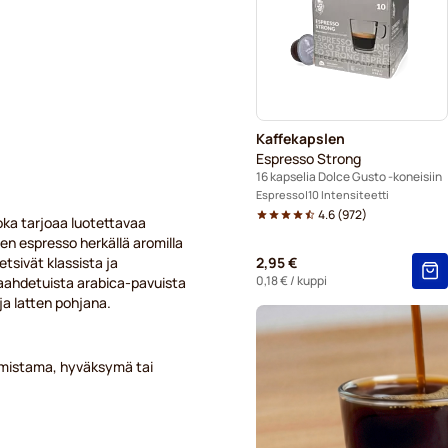
Kapselit Dolce Gusto® -kone
Dolce Gusto® -koneisiin
Kaffekapslen-kahvikapselit 
Kaffekapslen
Starbucksin® grande-kapseli
Espresso Strong
16 kapselia Dolce Gusto -koneisiin
Espresso
10 Intensiteetti
4.6
(
972
)
oka tarjoaa luotettavaa
en espresso herkällä aromilla
etsivät klassista ja
2,95 €
0,18 €
/ kuppi
aahdetuista arabica-pavuista
ja latten pohjana.
valmistama, hyväksymä tai