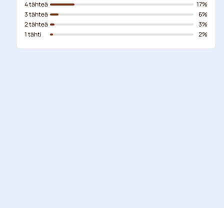
4 tähteä
17%
3 tähteä
6%
2 tähteä
3%
1 tähti
2%