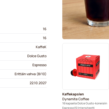
16
16
KaffeK
Dolce Gusto
Espresso
Erittäin vahva (8/10)
22.10.2027
Kaffekapslen
Dynamite Coffee
16 kapselia Dolce Gusto-koneisiin
Espresso
10 Intensiteetti