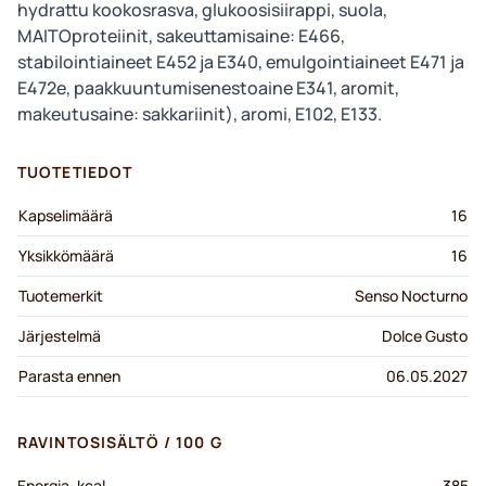
hydrattu kookosrasva, glukoosisiirappi, suola,
MAITOproteiinit, sakeuttamisaine: E466,
stabilointiaineet E452 ja E340, emulgointiaineet E471 ja
E472e, paakkuuntumisenestoaine E341, aromit,
makeutusaine: sakkariinit), aromi, E102, E133.
TUOTETIEDOT
Kapselimäärä
16
Yksikkömäärä
16
Tuotemerkit
Senso Nocturno
Järjestelmä
Dolce Gusto
Parasta ennen
06.05.2027
RAVINTOSISÄLTÖ / 100 G
Energia, kcal
385