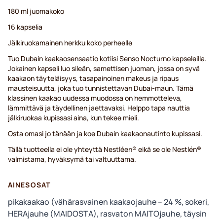
180 ml juomakoko
16 kapselia
Jälkiruokamainen herkku koko perheelle
Tuo Dubain kaakaosensaatio kotiisi Senso Nocturno kapseleilla.
Jokainen kapseli luo sileän, samettisen juoman, jossa on syvä
kaakaon täyteläisyys, tasapainoinen makeus ja ripaus
mausteisuutta, joka tuo tunnistettavan Dubai-maun. Tämä
klassinen kaakao uudessa muodossa on hemmotteleva,
lämmittävä ja täydellinen jaettavaksi. Helppo tapa nauttia
jälkiruokaa kupissasi aina, kun tekee mieli.
Osta omasi jo tänään ja koe Dubain kaakaonautinto kupissasi.
Tällä tuotteella ei ole yhteyttä Nestléen® eikä se ole Nestlén®
valmistama, hyväksymä tai valtuuttama.
AINESOSAT
pikakaakao (vähärasvainen kaakaojauhe – 24 %, sokeri,
HERAjauhe (MAIDOSTA), rasvaton MAITOjauhe, täysin