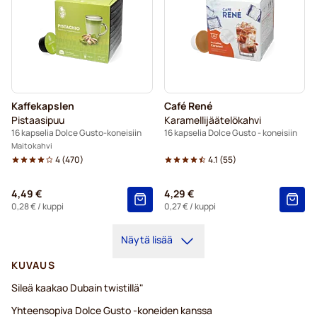
Kaffekapslen
Café René
Pistaasipuu
Karamellijäätelökahvi
16 kapselia Dolce Gusto-koneisiin
16 kapselia Dolce Gusto - koneisiin
Maitokahvi
4
(
470
)
4.1
(
55
)
4,49 €
4,29 €
0,28 €
/ kuppi
0,27 €
/ kuppi
Näytä lisää
KUVAUS
Sileä kaakao Dubain twistillä"
Yhteensopiva Dolce Gusto -koneiden kanssa