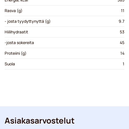
Rasva (g)
11
- josta tyydyttynyttä (g)
9.7
Hiilihydraatit
53
-josta sokereita
45
Proteiini (g)
14
Suola
1
Asiakasarvostelut