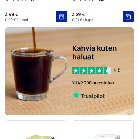
Dolce Gusto® -koneisiin
3,49 €
3,29 €
Starbucks®-kapselit Dolce Gusto -koneisiin
0,22 €
/ kuppi
0,21 €
/ kuppi
Kaffekapslen-kahvikapselit Dolce Gusto -koneisiin
Starbucksin® grande-kapselit Dolce Gusto -koneisiin