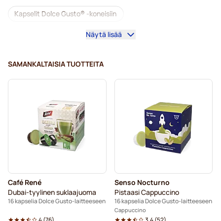
Kapselit Dolce Gusto® -koneisiin
Näytä lisää
Dolce Gusto® -kahvikoneet
Dolce Gusto® -tarvikkeet
SAMANKALTAISIA TUOTTEITA
Kofeiinittomat kahvit Dolce Gusto -koneisiin
Kalkinpoisto ja huolto Dolce Gusto-kahvinkeittimeen
Segafredo-kahvikapselit Dolce Gusto -koneisiin
Café René -kahvikapselit Dolce Gusto -koneisiin
Caffè Borbone Dolce Gusto -koneisiin
Café René
Senso Nocturno
Dolce Vita -kapselit Dolce Gusto -koneisiin
Dubai-tyylinen suklaajuoma
Pistaasi Cappuccino
16 kapselia Dolce Gusto-laitteeseen
16 kapselia Dolce Gusto-laitteeseen
Gimoka-kapselit Dolce Gusto -koneisiin
Cappuccino
4
(
76
)
3.4
(
52
)