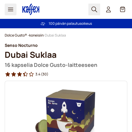
Haku
Kori
100 päivän palautusoikeus
Ilmainen toimitus yli 49,00€ tilauksille
Skip to Content
Dolce Gusto® -koneisiin
Dubai Suklaa
Senso Nocturno
Dubai Suklaa
16 kapselia Dolce Gusto-laitteeseen
3.4
(30)