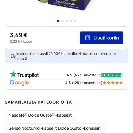
3,49 €
Lisää koriin
0,22 €
/ kuppi
Ilmainen toimitus yli 49,00€ tilauksille. Hintatakuu – aina reilut
hinnat!
4.5
(
43 t.+
arvostelut
)
4.8
(
125 t.+
arvostelut
)
SAMANLAISIA KATEGORIOITA
Nescafé® Dolce Gusto® -kapselit
Senso Nocturno -kapselit Dolce Gusto -koneisiin