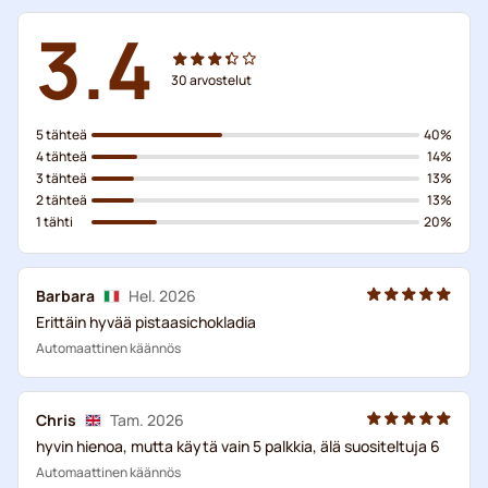
3.4
30
arvostelut
5 tähteä
40%
4 tähteä
14%
3 tähteä
13%
2 tähteä
13%
1 tähti
20%
Barbara
Hel. 2026
Erittäin hyvää pistaasichokladia
Automaattinen käännös
Chris
Tam. 2026
hyvin hienoa, mutta käytä vain 5 palkkia, älä suositeltuja 6
Automaattinen käännös