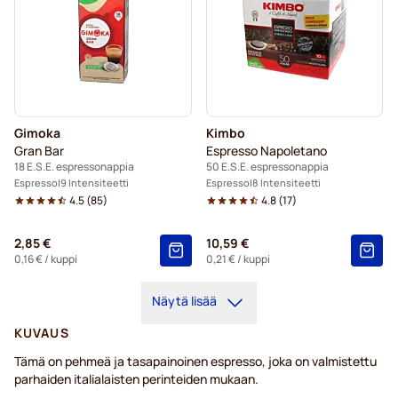
Gimoka
Kimbo
Gran Bar
Espresso Napoletano
18 E.S.E. espressonappia
50 E.S.E. espressonappia
Espresso
9 Intensiteetti
Espresso
8 Intensiteetti
4.5
(
85
)
4.8
(
17
)
2,85 €
10,59 €
0,16 €
/ kuppi
0,21 €
/ kuppi
Näytä lisää
KUVAUS
Tämä on pehmeä ja tasapainoinen espresso, joka on valmistettu
parhaiden italialaisten perinteiden mukaan.