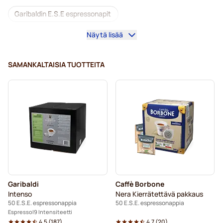
Garibaldin E.S.E espressonapit
Näytä lisää
Gimoka E.S.E espressonapit
E.S.E.-koneisiin
SAMANKALTAISIA TUOTTEITA
Garibaldi
Caffè Borbone
Intenso
Nera Kierrätettävä pakkaus
50 E.S.E. espressonappia
50 E.S.E. espressonappia
Espresso
9 Intensiteetti
4.5
(
187
)
4.7
(
20
)