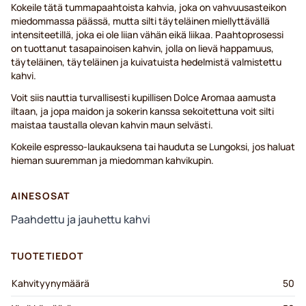
Kokeile tätä tummapaahtoista kahvia, joka on vahvuusasteikon
miedommassa päässä, mutta silti täyteläinen miellyttävällä
intensiteetillä, joka ei ole liian vähän eikä liikaa. Paahtoprosessi
on tuottanut tasapainoisen kahvin, jolla on lievä happamuus,
täyteläinen, täyteläinen ja kuivatuista hedelmistä valmistettu
kahvi.
Voit siis nauttia turvallisesti kupillisen Dolce Aromaa aamusta
iltaan, ja jopa maidon ja sokerin kanssa sekoitettuna voit silti
maistaa taustalla olevan kahvin maun selvästi.
Kokeile espresso-laukauksena tai hauduta se Lungoksi, jos haluat
hieman suuremman ja miedomman kahvikupin.
AINESOSAT
Paahdettu ja jauhettu kahvi
TUOTETIEDOT
Kahvityynymäärä
50