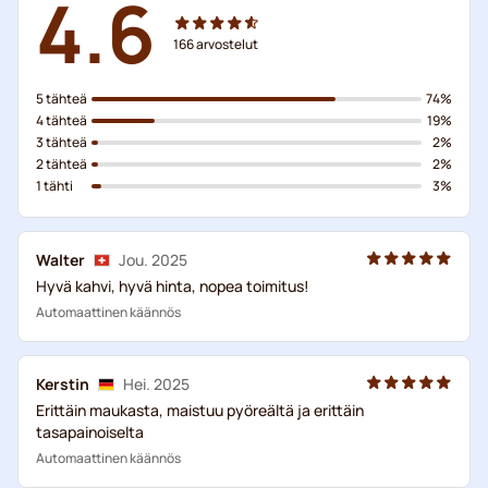
4.6
166
arvostelut
5 tähteä
74%
4 tähteä
19%
3 tähteä
2%
2 tähteä
2%
1 tähti
3%
Walter
Jou. 2025
Hyvä kahvi, hyvä hinta, nopea toimitus!
Automaattinen käännös
Kerstin
Hei. 2025
Erittäin maukasta, maistuu pyöreältä ja erittäin
tasapainoiselta
Automaattinen käännös