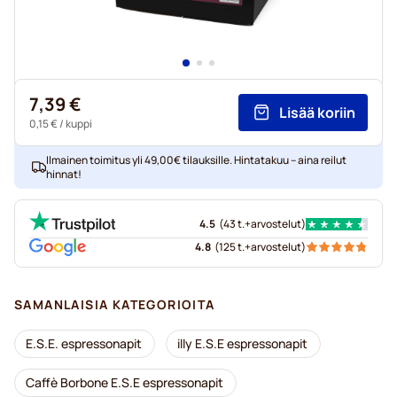
7,39 €
Lisää koriin
0,15 €
/ kuppi
Ilmainen toimitus yli 49,00€ tilauksille. Hintatakuu – aina reilut
hinnat!
4.5
(
43 t.+
arvostelut
)
4.8
(
125 t.+
arvostelut
)
SAMANLAISIA KATEGORIOITA
E.S.E. espressonapit
illy E.S.E espressonapit
Caffè Borbone E.S.E espressonapit