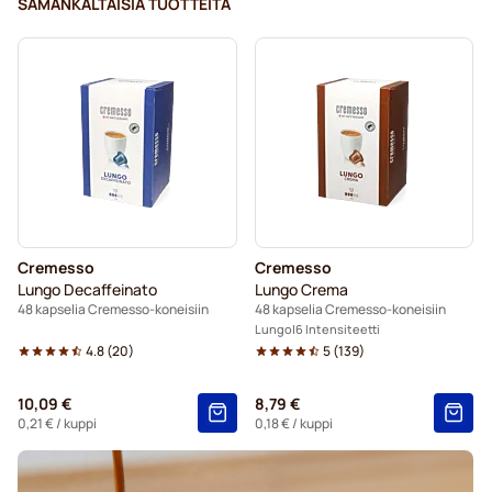
SAMANKALTAISIA TUOTTEITA
Cremesso
Cremesso
Lungo Decaffeinato
Lungo Crema
48 kapselia Cremesso-koneisiin
48 kapselia Cremesso-koneisiin
Lungo
6 Intensiteetti
4.8
(
20
)
5
(
139
)
10,09 €
8,79 €
0,21 €
/ kuppi
0,18 €
/ kuppi