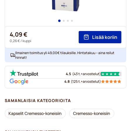
4,09 €
Lisää koriin
0,26 €
/ kuppi
Ilmainen toimitus yli 49,00€ tilauksille. Hintatakuu – aina reilut
hinnat!
4.5
(
43 t.+
arvostelut
)
4.8
(
125 t.+
arvostelut
)
SAMANLAISIA KATEGORIOITA
Kapselit Cremesso-koneisiin
Cremesso-koneisiin