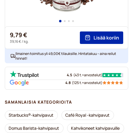
9,79 €
Lisää koriin
39,16 €
/ kg.
Ilmainen toimitus yli 49,00€ tilauksille. Hintatakuu – aina reilut
hinnat!
4.5
(
43 t.+
arvostelut
)
4.8
(
125 t.+
arvostelut
)
SAMANLAISIA KATEGORIOITA
Starbucks®-kahvipavut
Café Royal -kahvipavut
Domus Barista-kahvipavut
Kahvikoneet kahvipavuille