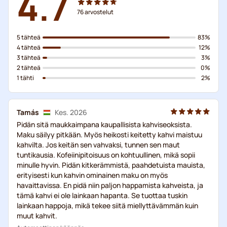
4.7
76
arvostelut
5 tähteä
83%
4 tähteä
12%
3 tähteä
3%
2 tähteä
0%
1 tähti
2%
Tamás
Kes. 2026
Pidän sitä maukkaimpana kaupallisista kahviseoksista.
Maku säilyy pitkään. Myös heikosti keitetty kahvi maistuu
kahvilta. Jos keitän sen vahvaksi, tunnen sen maut
tuntikausia. Kofeiinipitoisuus on kohtuullinen, mikä sopii
minulle hyvin. Pidän kitkerämmistä, paahdetuista mauista,
erityisesti kun kahvin ominainen maku on myös
havaittavissa. En pidä niin paljon happamista kahveista, ja
tämä kahvi ei ole lainkaan hapanta. Se tuottaa tuskin
lainkaan happoja, mikä tekee siitä miellyttävämmän kuin
muut kahvit.