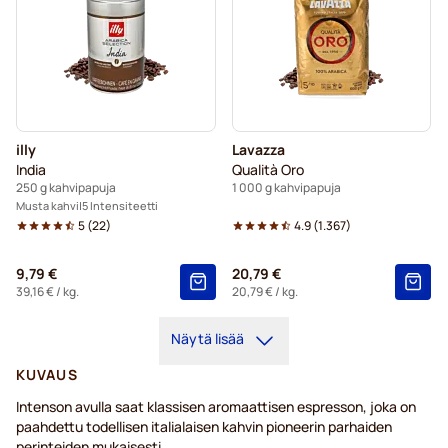
illy
Lavazza
India
Qualità Oro
250 g kahvipapuja
1 000 g kahvipapuja
Musta kahvi
5 Intensiteetti
5
(
22
)
4.9
(
1.367
)
9,79 €
20,79 €
39,16 €
/ kg.
20,79 €
/ kg.
Näytä lisää
KUVAUS
Intenson avulla saat klassisen aromaattisen espresson, joka on
paahdettu todellisen italialaisen kahvin pioneerin parhaiden
perinteiden mukaisesti.