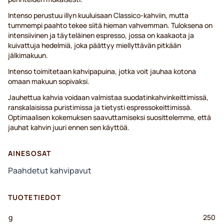
Intenso perustuu illyn kuuluisaan Classico-kahviin, mutta
tummempi paahto tekee siitä hieman vahvemman. Tuloksena on
intensiivinen ja täyteläinen espresso, jossa on kaakaota ja
kuivattuja hedelmiä, joka päättyy miellyttävän pitkään
jälkimakuun.
Intenso toimitetaan kahvipapuina, jotka voit jauhaa kotona
omaan makuun sopivaksi.
Jauhettua kahvia voidaan valmistaa suodatinkahvinkeittimissä,
ranskalaisissa puristimissa ja tietysti espressokeittimissä.
Optimaalisen kokemuksen saavuttamiseksi suosittelemme, että
jauhat kahvin juuri ennen sen käyttöä.
AINESOSAT
Paahdetut kahvipavut
TUOTETIEDOT
g
250