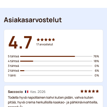
Asiakasarvostelut
4.7
17
arvostelut
5 tähteä
76%
4 tähteä
18%
3 tähteä
0%
2 tähteä
6%
1 tähti
0%
Saccocio
Kes. 2026
Todella hyvä napolilainen kahvi kuten pidän, vahva kuten
pitää, hyvä crema herkullisilla kaakao- ja pähkinävivahteilla,
paras☕👍