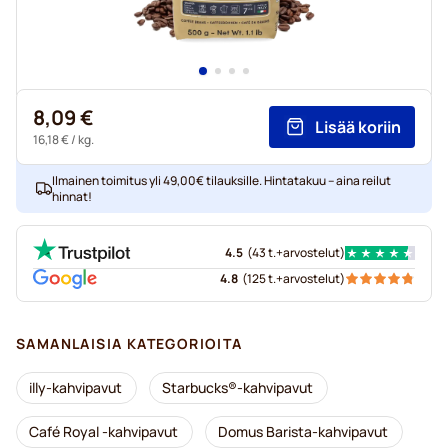
8,09 €
Lisää koriin
16,18 €
/ kg.
Ilmainen toimitus yli 49,00€ tilauksille. Hintatakuu – aina reilut
hinnat!
4.5
(
43 t.+
arvostelut
)
4.8
(
125 t.+
arvostelut
)
SAMANLAISIA KATEGORIOITA
illy-kahvipavut
Starbucks®-kahvipavut
Café Royal -kahvipavut
Domus Barista-kahvipavut