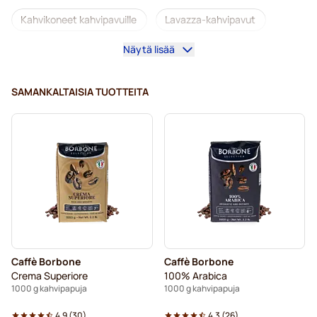
Kahvikoneet kahvipavuille
Lavazza-kahvipavut
Näytä lisää
Kofeiinittomat kahvipavut
L'OR-kahvipavut
Segafredo-kahvipavut
Caffè Borbone -kahvipavut
SAMANKALTAISIA TUOTTEITA
Merrild-kahvipavut
Garibaldi-kahvipavut
Tonino Lamborghini -kahvipavut
Gimoka-kahvipavut
Kahvipavut
Kaffekapslen-kahvipavut
Delonghi-espressopavut
Caffè Borbone
Caffè Borbone
Crema Superiore
100% Arabica
1000 g kahvipapuja
1000 g kahvipapuja
4.9
(
30
)
4.3
(
26
)