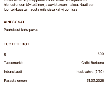
hienostuneen täyteläinen ja aavistuksen makea. Nauti sen
luonteikkaasta mausta erilaisissa kahvijuomissa!
AINESOSAT
Paahdetut kahvipavut
TUOTETIEDOT
g
500
Tuotemerkit
Caffè Borbone
Intensiteetti
Keskivahva (7/10)
Parasta ennen
31.03.2028