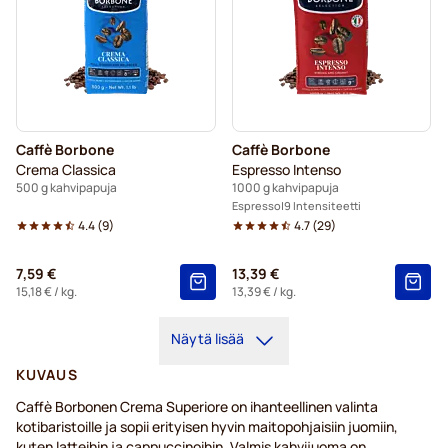
Caffè Borbone
Caffè Borbone
Crema Classica
Espresso Intenso
500 g kahvipapuja
1000 g kahvipapuja
Espresso
9 Intensiteetti
4.4
(
9
)
4.7
(
29
)
7,59 €
13,39 €
15,18 €
/ kg.
13,39 €
/ kg.
Näytä lisää
KUVAUS
Caffè Borbonen Crema Superiore on ihanteellinen valinta
kotibaristoille ja sopii erityisen hyvin maitopohjaisiin juomiin,
kuten latteihin ja cappuccinoihin. Valmis kahvijuoma on