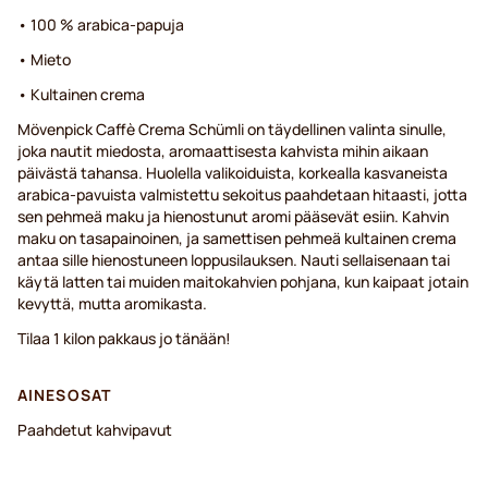
• 100 % arabica-papuja
• Mieto
• Kultainen crema
Mövenpick Caffè Crema Schümli on täydellinen valinta sinulle,
joka nautit miedosta, aromaattisesta kahvista mihin aikaan
päivästä tahansa. Huolella valikoiduista, korkealla kasvaneista
arabica-pavuista valmistettu sekoitus paahdetaan hitaasti, jotta
sen pehmeä maku ja hienostunut aromi pääsevät esiin. Kahvin
maku on tasapainoinen, ja samettisen pehmeä kultainen crema
antaa sille hienostuneen loppusilauksen. Nauti sellaisenaan tai
käytä latten tai muiden maitokahvien pohjana, kun kaipaat jotain
kevyttä, mutta aromikasta.
Tilaa 1 kilon pakkaus jo tänään!
AINESOSAT
Paahdetut kahvipavut