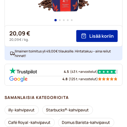
20,09 €
Lisää koriin
20,09 €
/ kg.
Ilmainen toimitus yli 49,00€ tilauksille. Hintatakuu – aina reilut
hinnat!
4.5
(
43 t.+
arvostelut
)
4.8
(
125 t.+
arvostelut
)
SAMANLAISIA KATEGORIOITA
illy-kahvipavut
Starbucks®-kahvipavut
Café Royal -kahvipavut
Domus Barista-kahvipavut