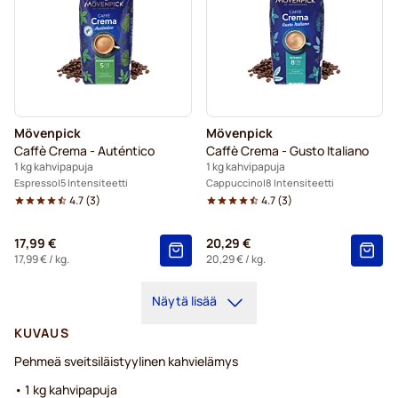
Mövenpick
Mövenpick
Caffè Crema - Auténtico
Caffè Crema - Gusto Italiano
1 kg kahvipapuja
1 kg kahvipapuja
Espresso
5 Intensiteetti
Cappuccino
8 Intensiteetti
4.7
(
3
)
4.7
(
3
)
17,99 €
20,29 €
17,99 €
/ kg.
20,29 €
/ kg.
Näytä lisää
KUVAUS
Pehmeä sveitsiläistyylinen kahvielämys
• 1 kg kahvipapuja