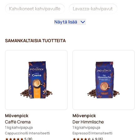
Kahvikoneet kahvipavuille
Lavazza-kahvipavut
Näytä lisää
Kofeiinittomat kahvipavut
L'OR-kahvipavut
Segafredo-kahvipavut
Caffè Borbone -kahvipavut
SAMANKALTAISIA TUOTTEITA
Merrild-kahvipavut
Garibaldi-kahvipavut
Tonino Lamborghini -kahvipavut
Gimoka-kahvipavut
Kaffekapslen-kahvipavut
Delonghi-espressopavut
Mövenpick
Mövenpick
Caffè Crema
Der Himmlische
1 kg kahvipapuja
1 kg kahvipapuja
Cappuccino
6 Intensiteetti
Espresso
3 Intensiteetti
5
(
8
)
4.9
(
6
)