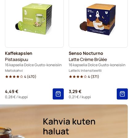
-koneisiin
Dolce Vita -kapselit Dolce Gusto -koneisiin
 -koneisiin
Dolce Gusto® -koneisiin
usto -koneisiin
Dolce Gusto -koneisiin
Kaffekapslen
Senso Nocturno
t Dolce Gusto -koneisiin
Pistaasipuu
Latte Crème Brûlée
16 kapselia Dolce Gusto-koneisiin
16 kapselia Dolce Gusto-koneisiin
Maitokahvi
Latte
4 Intensiteetti
4
(
470
)
4
(
371
)
4,49 €
3,29 €
0,28 €
/ kuppi
0,21 €
/ kuppi