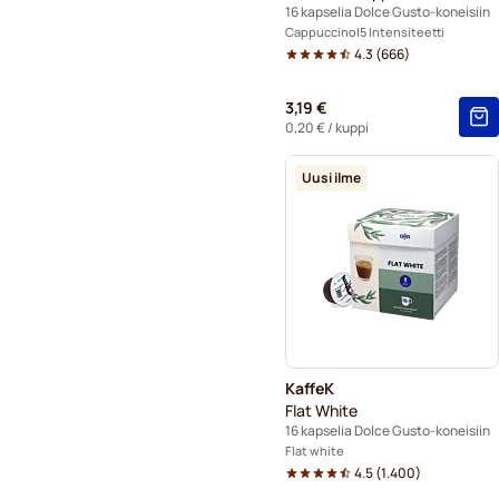
16 kapselia Dolce Gusto-koneisiin
Cappuccino
5 Intensiteetti
4.3
(
666
)
3,19 €
0,20 €
/ kuppi
Uusi ilme
KaffeK
Flat White
16 kapselia Dolce Gusto-koneisiin
Flat white
4.5
(
1.400
)