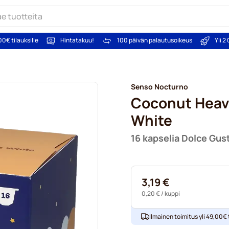
00€ tilauksille
Hintatakuu!
100 päivän palautusoikeus
Yli 
Senso Nocturno
Coconut Heav
White
16 kapselia Dolce Gus
3,19 €
0,20 €
/ kuppi
Ilmainen toimitus yli 49,00€ t