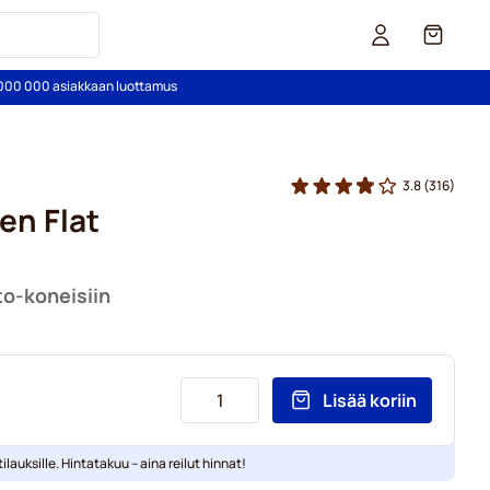
Kori
2 000 000 asiakkaan luottamus
3.8
(316)
en Flat
to-koneisiin
Lisää koriin
ilauksille. Hintatakuu – aina reilut hinnat!