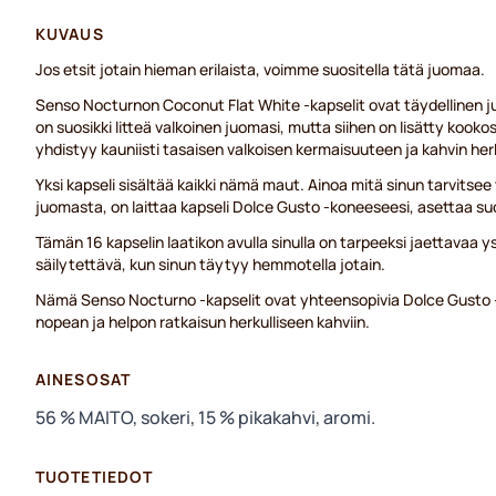
KUVAUS
Jos etsit jotain hieman erilaista, voimme suositella tätä juomaa.
Senso Nocturnon Coconut Flat White -kapselit ovat täydellinen j
on suosikki litteä valkoinen juomasi, mutta siihen on lisätty koo
yhdistyy kauniisti tasaisen valkoisen kermaisuuteen ja kahvin he
Yksi kapseli sisältää kaikki nämä maut. Ainoa mitä sinun tarvitsee
juomasta, on laittaa kapseli Dolce Gusto -koneeseesi, asettaa su
Tämän 16 kapselin laatikon avulla sinulla on tarpeeksi jaettavaa y
säilytettävä, kun sinun täytyy hemmotella jotain.
Nämä Senso Nocturno -kapselit ovat yhteensopivia Dolce Gusto -
nopean ja helpon ratkaisun herkulliseen kahviin.
AINESOSAT
56 % MAITO, sokeri, 15 % pikakahvi, aromi.
TUOTETIEDOT