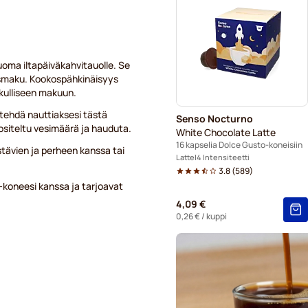
Caffè Borbone Dolce Gusto 
Gimoka-kapselit Dolce Gusto
uoma iltapäiväkahvitauolle. Se
Starbucks®-kapselit Dolce G
kosmaku. Kookospähkinäisyys
rkulliseen makuun.
Kaffekapslen-kahvikapselit 
 tehdä nauttiaksesi tästä
Senso Nocturno
Starbucksin® grande-kapseli
ositeltu vesimäärä ja hauduta.
White Chocolate Latte
16 kapselia Dolce Gusto-koneisiin
stävien ja perheen kanssa tai
Latte
4 Intensiteetti
3.8
(
589
)
koneesi kanssa ja tarjoavat
4,09 €
0,26 €
/ kuppi