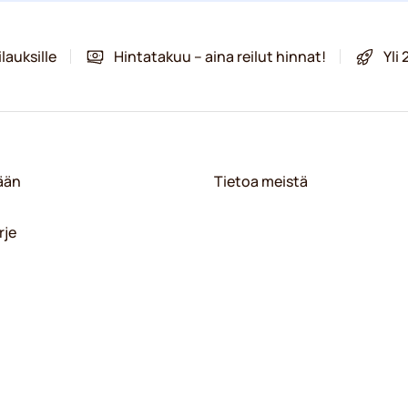
lauksille
Hintatakuu – aina reilut hinnat!
Yli
sään
Tietoa meistä
rje