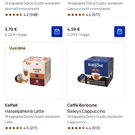
16 kapselia Dolce Gusto-koneisiin
16 kapselia Dolce Gusto-koneisiin
Mocha
5 Intensiteetti
Cappuccino
5 Intensiteetti
4.2
(
598
)
4.4
(
677
)
3,79 €
4,59 €
0,24 €
/ kuppi
0,29 €
/ kuppi
Uusi ilme
KaffeK
Caffè Borbone
Hasselpähkinä Latte
Baileys Cappuccino
16 kapselia Dolce Gusto-koneisiin
16 kapselia Dolce Gusto-koneisiin
Latte
Cappuccino
4.5
(
271
)
4.4
(
513
)