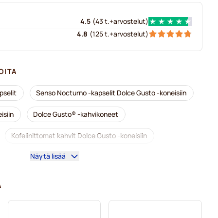
4.5
(
43 t.+
arvostelut
)
4.8
(
125 t.+
arvostelut
)
OITA
selit
Senso Nocturno -kapselit Dolce Gusto -koneisiin
isiin
Dolce Gusto® -kahvikoneet
Kofeiinittomat kahvit Dolce Gusto -koneisiin
Näytä lisää
e Gusto-kahvinkeittimeen
ce Gusto -koneisiin
A
lce Gusto -koneisiin