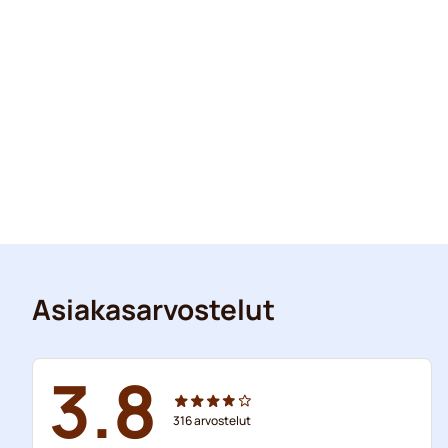
Asiakasarvostelut
3.8
316
arvostelut