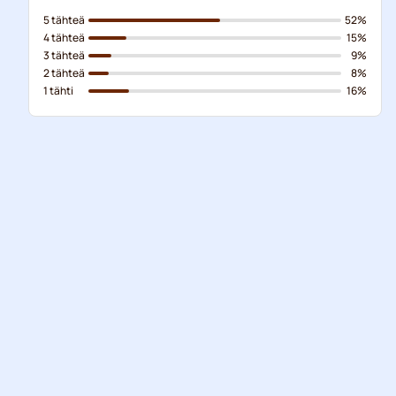
5 tähteä
52%
4 tähteä
15%
3 tähteä
9%
2 tähteä
8%
1 tähti
16%