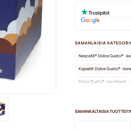
SAMANLAISIA KATEGORI
Nescafé® Dolce Gusto® -kap
Kapselit Dolce Gusto® -kone
Dolce Gusto® -tarvikkeet
Kalkinpoisto ja huolto Dolc
Segafredo-kahvikapselit Dol
SAMANKALTAISIA TUOTTEIT
Café René -kahvikapselit Do