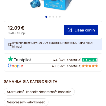
12,09 €
Lisää koriin
0,40 €
/ kuppi
Ilmainen toimitus yli 49,00€ tilauksille. Hintatakuu – aina reilut
hinnat!
4.5
(
43 t.+
arvostelut
)
4.8
(
125 t.+
arvostelut
)
SAMANLAISIA KATEGORIOITA
Starbucks®-kapselit Nespresso®-koneisiin
Nespresso®-kahvikoneet