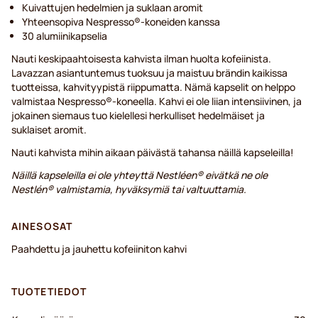
Kuivattujen hedelmien ja suklaan aromit
Yhteensopiva Nespresso®-koneiden kanssa
30 alumiinikapselia
Nauti keskipaahtoisesta kahvista ilman huolta kofeiinista.
Lavazzan asiantuntemus tuoksuu ja maistuu brändin kaikissa
tuotteissa, kahvityypistä riippumatta. Nämä kapselit on helppo
valmistaa Nespresso®-koneella. Kahvi ei ole liian intensiivinen, ja
jokainen siemaus tuo kielellesi herkulliset hedelmäiset ja
suklaiset aromit.
Nauti kahvista mihin aikaan päivästä tahansa näillä kapseleilla!
Näillä kapseleilla ei ole yhteyttä Nestléen® eivätkä ne ole
Nestlén® valmistamia, hyväksymiä tai valtuuttamia.
AINESOSAT
Paahdettu ja jauhettu kofeiiniton kahvi
TUOTETIEDOT