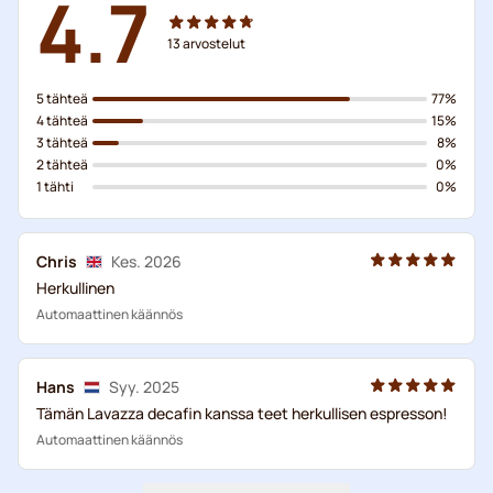
4.7
13
arvostelut
5 tähteä
77%
4 tähteä
15%
3 tähteä
8%
2 tähteä
0%
1 tähti
0%
Chris
Kes. 2026
Herkullinen
Automaattinen käännös
Hans
Syy. 2025
Tämän Lavazza decafin kanssa teet herkullisen espresson!
Automaattinen käännös