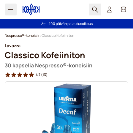
Haku
Kori
100 päivän palautusoikeus
Ilmainen toimitus yli 49,00€ tilauksille
Skip to Content
Nespresso®-koneisiin
Classico Kofeiiniton
Lavazza
Classico Kofeiiniton
30 kapselia Nespresso®-koneisiin
4.7
(13)