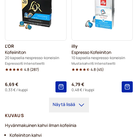
L'OR
illy
Kofeiiniton
Espresso Kofeiiniton
20 kapselia nespresso-koneisiin
10 kapselia nespresso-koneisiin
Espresso
6 Intensiteetti
Musta kahvi
6 Intensiteetti
4.8
(
287
)
4.8
(
45
)
6,69 €
4,79 €
0,33 €
/ kuppi
0,48 €
/ kuppi
Näytä lisää
KUVAUS
Hyvänmakuinen kahvi ilman kofeiinia
Kofeiiniton kahvi