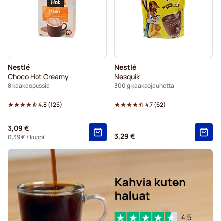
Nestlé
Nestlé
Choco Hot Creamy
Nesquik
8 kaakaopussia
300 g kaakaojauhetta
4.8
(
125
)
4.7
(
62
)
3,09 €
3,29 €
0,39 €
/ kuppi