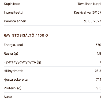
Kupin koko
Tavallinen kuppi
Intensiteetti
Keskivahva (5/10)
Parasta ennen
30.06.2027
RAVINTOSISÄLTÖ / 100 G
Energia, kcal
370
Rasva (g)
1.9
- josta tyydyttynyttä (g)
1
Hiilihydraatit
76.3
-josta sokereita
74.1
Proteiini (g)
9.5
Suola
1