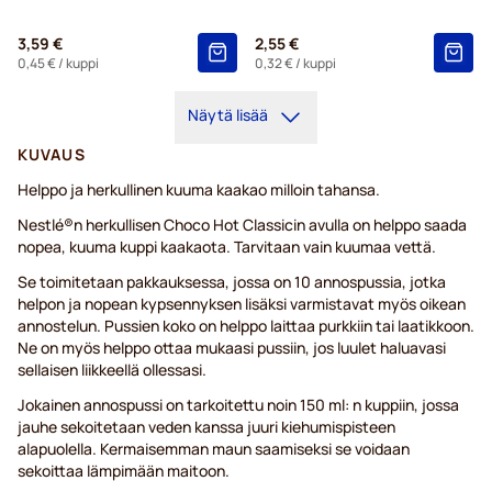
3,59 €
2,55 €
0,45 €
/ kuppi
0,32 €
/ kuppi
Näytä lisää
KUVAUS
Helppo ja herkullinen kuuma kaakao milloin tahansa.
Nestlé®n herkullisen Choco Hot Classicin avulla on helppo saada
nopea, kuuma kuppi kaakaota. Tarvitaan vain kuumaa vettä.
Se toimitetaan pakkauksessa, jossa on 10 annospussia, jotka
helpon ja nopean kypsennyksen lisäksi varmistavat myös oikean
annostelun. Pussien koko on helppo laittaa purkkiin tai laatikkoon.
Ne on myös helppo ottaa mukaasi pussiin, jos luulet haluavasi
sellaisen liikkeellä ollessasi.
Jokainen annospussi on tarkoitettu noin 150 ml: n kuppiin, jossa
jauhe sekoitetaan veden kanssa juuri kiehumispisteen
alapuolella. Kermaisemman maun saamiseksi se voidaan
sekoittaa lämpimään maitoon.