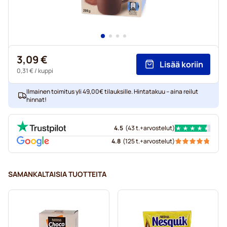
3,09 €
Lisää koriin
0,31 €
/ kuppi
Ilmainen toimitus yli 49,00€ tilauksille. Hintatakuu – aina reilut
hinnat!
4.5
(
43 t.+
arvostelut
)
4.8
(
125 t.+
arvostelut
)
SAMANKALTAISIA TUOTTEITA