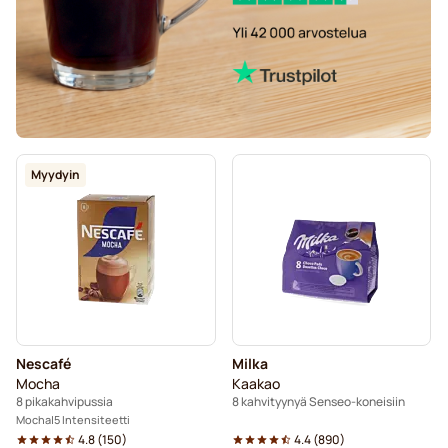
Myydyin
Nescafé
Milka
Mocha
Kaakao
8 pikakahvipussia
8 kahvityynyä Senseo-koneisiin
Mocha
5 Intensiteetti
4.8
(
150
)
4.4
(
890
)