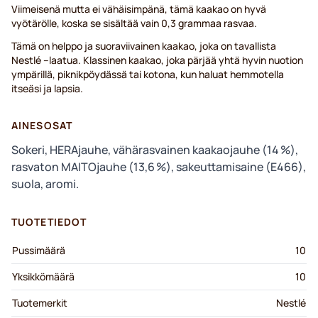
Viimeisenä mutta ei vähäisimpänä, tämä kaakao on hyvä
vyötärölle, koska se sisältää vain 0,3 grammaa rasvaa.
Tämä on helppo ja suoraviivainen kaakao, joka on tavallista
Nestlé --laatua. Klassinen kaakao, joka pärjää yhtä hyvin nuotion
ympärillä, piknikpöydässä tai kotona, kun haluat hemmotella
itseäsi ja lapsia.
AINESOSAT
Sokeri, HERAjauhe, vähärasvainen kaakaojauhe (14 %),
rasvaton MAITOjauhe (13,6 %), sakeuttamisaine (E466),
suola, aromi.
TUOTETIEDOT
Pussimäärä
10
Yksikkömäärä
10
Tuotemerkit
Nestlé