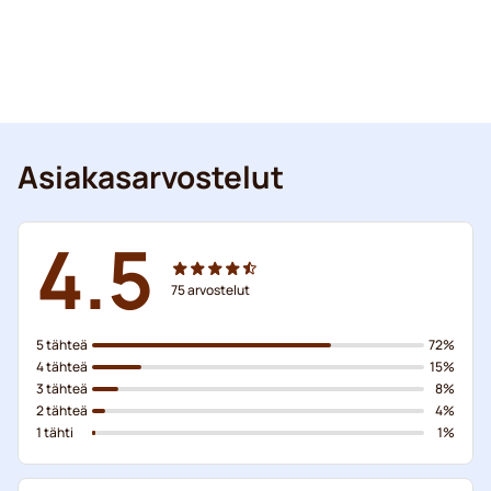
Asiakasarvostelut
4.5
75
arvostelut
5 tähteä
72%
4 tähteä
15%
3 tähteä
8%
2 tähteä
4%
1 tähti
1%