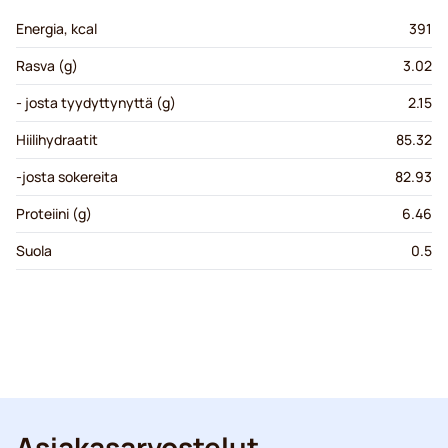
Energia, kcal
391
Rasva (g)
3.02
- josta tyydyttynyttä (g)
2.15
Hiilihydraatit
85.32
-josta sokereita
82.93
Proteiini (g)
6.46
Suola
0.5
Asiakasarvostelut