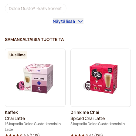
Dolce Gusto® -kahvikoneet
Näytä lisää
Dolce Gusto® -tarvikkeet
Kofeiinittomat kahvit Dolce Gusto -koneisiin
SAMANKALTAISIA TUOTTEITA
Kalkinpoisto ja huolto Dolce Gusto-kahvinkeittimeen
Uusi ilme
Segafredo-kahvikapselit Dolce Gusto -koneisiin
Café René -kahvikapselit Dolce Gusto -koneisiin
Caffè Borbone Dolce Gusto -koneisiin
Dolce Vita -kapselit Dolce Gusto -koneisiin
KaffeK
Drink me Chai
Kapselit Dolce Gusto® -koneisiin
Chai Latte
Spiced Chai Latte
16 kapselia Dolce Gusto-koneisiin
8 kapselia Dolce Gusto-koneisiin
Gimoka-kapselit Dolce Gusto -koneisiin
Latte
4.4
(
1.119
)
4.1
(
126
)