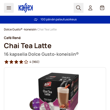
Haku
Kori
100 päivän palautusoikeus
Ilmainen toimitus yli 49,00€ tilauksille
Skip to Content
Dolce Gusto® -koneisiin
Chai Tea Latte
Café René
Chai Tea Latte
16 kapselia Dolce Gusto-koneisiin®
4
(960)