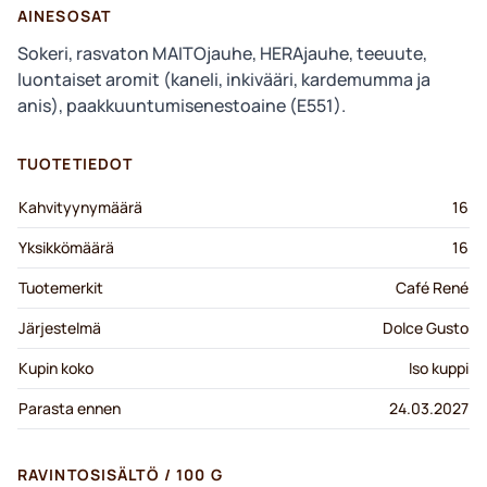
AINESOSAT
Sokeri, rasvaton MAITOjauhe, HERAjauhe, teeuute,
luontaiset aromit (kaneli, inkivääri, kardemumma ja
anis), paakkuuntumisenestoaine (E551).
TUOTETIEDOT
Kahvityynymäärä
16
Yksikkömäärä
16
Tuotemerkit
Café René
Järjestelmä
Dolce Gusto
Kupin koko
Iso kuppi
Parasta ennen
24.03.2027
RAVINTOSISÄLTÖ / 100 G