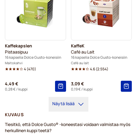
Kaffekapslen
KaffeK
Pistaasipuu
Café au Lait
16 kapselia Dolce Gusto-koneisiin
16 kapselia Dolce Gusto-koneisiin
Maitokahvi
Café au lait
4
(
470
)
4.6
(
2.554
)
4,49 €
3,09 €
0,28 €
/ kuppi
0,19 €
/ kuppi
Näytä lisää
KUVAUS
Tiesitkö, että Dolce Gusto® -koneestasi voidaan valmistaa myös
herkullinen kuppi teetä?