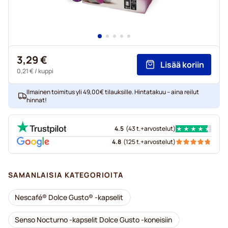
3,29 €
Lisää koriin
0,21 €
/ kuppi
Ilmainen toimitus yli 49,00€ tilauksille. Hintatakuu – aina reilut
hinnat!
4.5
(
43 t.+
arvostelut
)
4.8
(
125 t.+
arvostelut
)
SAMANLAISIA KATEGORIOITA
Nescafé® Dolce Gusto® -kapselit
Senso Nocturno -kapselit Dolce Gusto -koneisiin