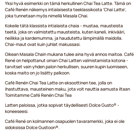
Yksi hyvä esimerkki on tämä herkullinen Chai Tea Latte. Tämä on
Café Renén näkemys intialaisesta teeklassikosta 'Chai Latte',
joka tunnetaan myös nimellä Masala Chai.
Kokeile tätä klassista intialaista chaia - mustaa, mausteista
teetä, joka on valmistettu mausteista, kuten kaneli, inkivääri,
neilikka ja kardemumma, ja haudutettu lämpimällä maidolla.
Chai-maut ovat kuin juhlat makussasi.
Oikean Masala Chain mukana tulee aina hyvä annos maitoa. Café
René on helpottanut oman Chai Latten valmistamista kotona -
tarvitset vain yhden palon herkullisen, suuren kupin luomiseen,
koska maito on jo lisätty palkoon.
Café Renén Chai Tea Latte on eksoottinen tee, jolla on
ihastuttava, mausteinen maku, jota voit nauttia aamusta iltaan
Toimitamme Café Renén Chai Tea
Latten paloissa, jotka sopivat täydellisesti Dolce Gusto® -
koneeseesi.
Café René on kolmannen osapuolen tavaramerkki, joka ei ole
sidoksissa Dolce Gustoon®.