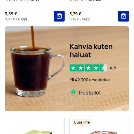
Dolce Gusto® -koneisiin
3,59 €
3,79 €
Starbucks®-kapselit Dolce Gusto -koneisiin
0,22 €
/ kuppi
0,47 €
/ kuppi
Kaffekapslen-kahvikapselit Dolce Gusto -koneisiin
Starbucksin® grande-kapselit Dolce Gusto -koneisiin
Uusi ilme