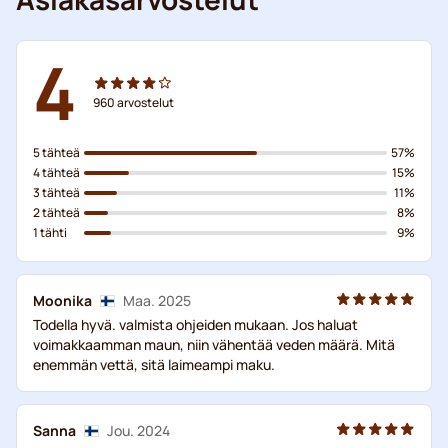
4
960
arvostelut
5 tähteä
57%
4 tähteä
15%
3 tähteä
11%
2 tähteä
8%
1 tähti
9%
Moonika
Maa. 2025
Todella hyvä. valmista ohjeiden mukaan. Jos haluat
voimakkaamman maun, niin vähentää veden määrä. Mitä
enemmän vettä, sitä laimeampi maku.
Sanna
Jou. 2024