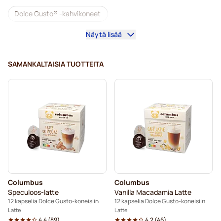
Dolce Gusto® -kahvikoneet
Näytä lisää
Dolce Gusto® -tarvikkeet
Kofeiinittomat kahvit Dolce Gusto -koneisiin
SAMANKALTAISIA TUOTTEITA
Kalkinpoisto ja huolto Dolce Gusto-kahvinkeittimeen
Segafredo-kahvikapselit Dolce Gusto -koneisiin
Café René -kahvikapselit Dolce Gusto -koneisiin
Caffè Borbone Dolce Gusto -koneisiin
Dolce Vita -kapselit Dolce Gusto -koneisiin
Columbus
Columbus
Kapselit Dolce Gusto® -koneisiin
Speculoos-latte
Vanilla Macadamia Latte
12 kapselia Dolce Gusto-koneisiin
12 kapselia Dolce Gusto-koneisiin
Gimoka-kapselit Dolce Gusto -koneisiin
Latte
Latte
4.4
(
89
)
4.2
(
46
)