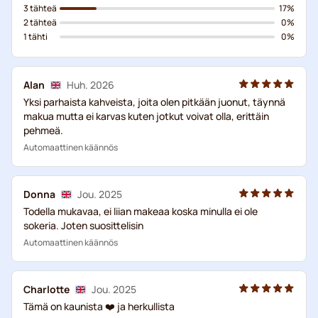
3 tähteä
17%
2 tähteä
0%
1 tähti
0%
Alan
Huh. 2026
Yksi parhaista kahveista, joita olen pitkään juonut, täynnä
makua mutta ei karvas kuten jotkut voivat olla, erittäin
pehmeä.
Automaattinen käännös
Donna
Jou. 2025
Todella mukavaa, ei liian makeaa koska minulla ei ole
sokeria. Joten suosittelisin
Automaattinen käännös
Charlotte
Jou. 2025
Tämä on kaunista ❤️ ja herkullista