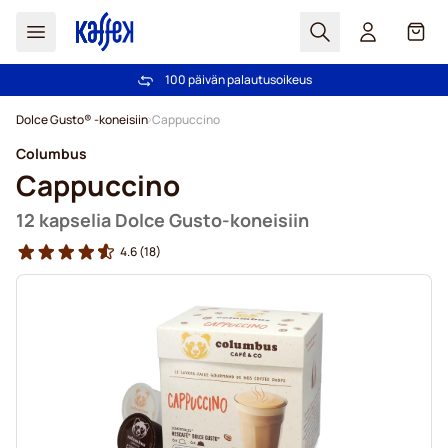
Haku
Kori
100 päivän palautusoikeus
Ilmainen toimitus yli 49,00€ tilauksille
Skip to Content
Dolce Gusto® -koneisiin
Cappuccino
Columbus
Cappuccino
12 kapselia Dolce Gusto-koneisiin
4.6
(18)