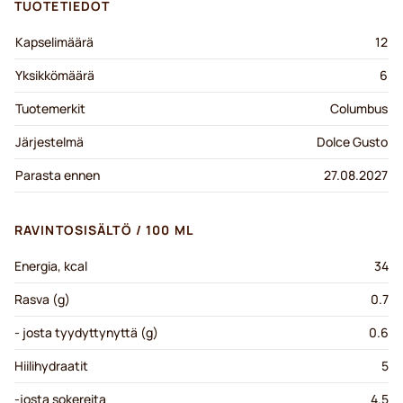
TUOTETIEDOT
Kapselimäärä
12
Yksikkömäärä
6
Tuotemerkit
Columbus
Järjestelmä
Dolce Gusto
Parasta ennen
27.08.2027
RAVINTOSISÄLTÖ / 100 ML
Energia, kcal
34
Rasva (g)
0.7
- josta tyydyttynyttä (g)
0.6
Hiilihydraatit
5
-josta sokereita
4.5