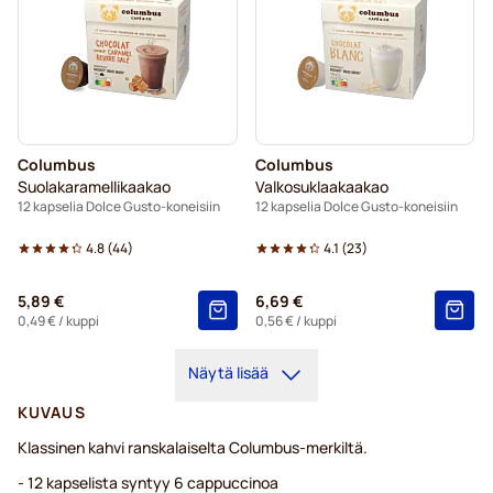
Columbus
Columbus
Suolakaramellikaakao
Valkosuklaakaakao
12 kapselia Dolce Gusto-koneisiin
12 kapselia Dolce Gusto-koneisiin
4.8
(
44
)
4.1
(
23
)
5,89 €
6,69 €
0,49 €
/ kuppi
0,56 €
/ kuppi
Näytä lisää
KUVAUS
Klassinen kahvi ranskalaiselta Columbus-merkiltä.
- 12 kapselista syntyy 6 cappuccinoa