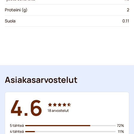
Proteiini (g)
2
Suola
0.11
Asiakasarvostelut
4.6
18
arvostelut
5 tähteä
72%
4 tähteä
11%