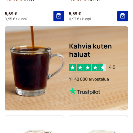
Dolce Gusto® -koneisiin
5,69 €
5,59 €
Starbucks®-kapselit Dolce Gusto -koneisiin
0,95 €
/ kuppi
0,93 €
/ kuppi
Kaffekapslen-kahvikapselit Dolce Gusto -koneisiin
Starbucksin® grande-kapselit Dolce Gusto -koneisiin