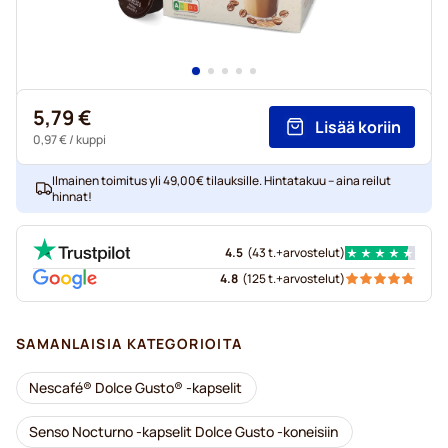
5,79 €
Lisää koriin
0,97 €
/ kuppi
Ilmainen toimitus yli 49,00€ tilauksille. Hintatakuu – aina reilut
hinnat!
4.5
(
43 t.+
arvostelut
)
4.8
(
125 t.+
arvostelut
)
SAMANLAISIA KATEGORIOITA
Nescafé® Dolce Gusto® -kapselit
Senso Nocturno -kapselit Dolce Gusto -koneisiin