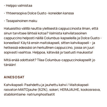
- Helppo valmistaa
- Yhteensopiva Dolce Gusto -koneiden kanssa
- Tasapainoinen maku
Haluaisitko välillä nauttia ylellisestä cappuccinosta ilman, että
sinun tarvitsee lähteä kotoa? Valmista kahvilatasoinen
cappuccino helposti näillä Columbus-kapseleilla ja Dolce Gusto -
koneellasi! Käytä ensin maitokapseli, sitten kahvikapseli – ja
hetkessä edessäsi on herkullinen cappuccino, jossa on juuri
sopivasti vaahtoa. Helppoa, kätevää ja taatusti maukasta!
Mitä enää odottaisit? Tilaa Columbus-cappuccinokapselit jo
tänään!
AINESOSAT
Kahvikapseli: Paahdettu ja jauhettu kahvi / Maitokapsel:
rasvaton MAITOjauhe (62%), sokeri, HERAJAUHE, kookosrasva,
stabilointiaine: natriumphosfaatit