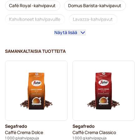
Café Royal -kahvipavut
Domus Barista-kahvipavut
Kahvikoneet kahvipavuille
Lavazza-kahvipavut
Näytä lisää
Kofeiinittomat kahvipavut
L'OR-kahvipavut
Caffè Borbone -kahvipavut
Merrild-kahvipavut
SAMANKALTAISIA TUOTTEITA
Garibaldi-kahvipavut
Tonino Lamborghini -kahvipavut
Gimoka-kahvipavut
Segafredo-kahvipavut
Kahvipavut
Kaffekapslen-kahvipavut
Delonghi-espressopavut
Segafredo
Segafredo
Caffè Crema Dolce
Caffè Crema Classico
1 000 g kahvipapuja
1 000 g kahvipapuja