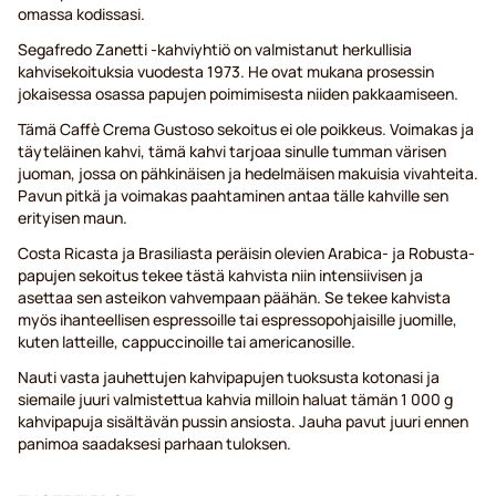
omassa kodissasi.
Segafredo Zanetti -kahviyhtiö on valmistanut herkullisia
kahvisekoituksia vuodesta 1973. He ovat mukana prosessin
jokaisessa osassa papujen poimimisesta niiden pakkaamiseen.
Tämä Caffè Crema Gustoso sekoitus ei ole poikkeus. Voimakas ja
täyteläinen kahvi, tämä kahvi tarjoaa sinulle tumman värisen
juoman, jossa on pähkinäisen ja hedelmäisen makuisia vivahteita.
Pavun pitkä ja voimakas paahtaminen antaa tälle kahville sen
erityisen maun.
Costa Ricasta ja Brasiliasta peräisin olevien Arabica- ja Robusta-
papujen sekoitus tekee tästä kahvista niin intensiivisen ja
asettaa sen asteikon vahvempaan päähän. Se tekee kahvista
myös ihanteellisen espressoille tai espressopohjaisille juomille,
kuten latteille, cappuccinoille tai americanosille.
Nauti vasta jauhettujen kahvipapujen tuoksusta kotonasi ja
siemaile juuri valmistettua kahvia milloin haluat tämän 1 000 g
kahvipapuja sisältävän pussin ansiosta. Jauha pavut juuri ennen
panimoa saadaksesi parhaan tuloksen.