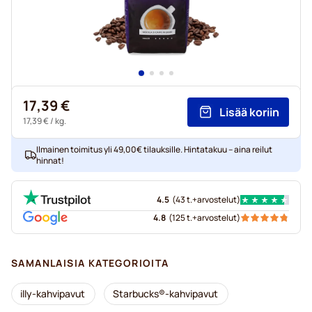
17,39 €
Lisää koriin
17,39 €
/ kg.
Ilmainen toimitus yli 49,00€ tilauksille. Hintatakuu – aina reilut
hinnat!
4.5
(
43 t.+
arvostelut
)
4.8
(
125 t.+
arvostelut
)
SAMANLAISIA KATEGORIOITA
illy-kahvipavut
Starbucks®-kahvipavut