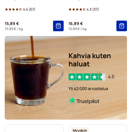
4.4
(
57
)
4.3
(
37
)
15,89 €
16,89 €
15,89 €
/ kg.
16,89 €
/ kg.
Myydyin