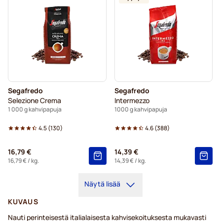
Segafredo
Segafredo
Selezione Crema
Intermezzo
1 000 g kahvipapuja
1000 g kahvipapuja
4.5
(
130
)
4.6
(
388
)
16,79 €
14,39 €
16,79 €
/ kg.
14,39 €
/ kg.
Näytä lisää
KUVAUS
Nauti perinteisestä italialaisesta kahvisekoituksesta mukavasti