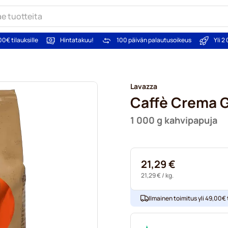
00€ tilauksille
Hintatakuu!
100 päivän palautusoikeus
Yli 
Lavazza
Caffè Crema 
1 000 g kahvipapuja
21,29 €
21,29 €
/ kg.
Ilmainen toimitus yli 49,00€ t