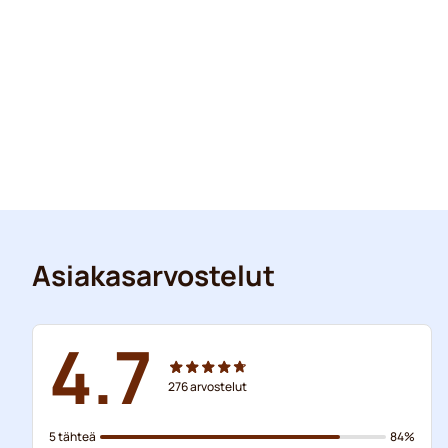
Asiakasarvostelut
4.7
276
arvostelut
5 tähteä
84%