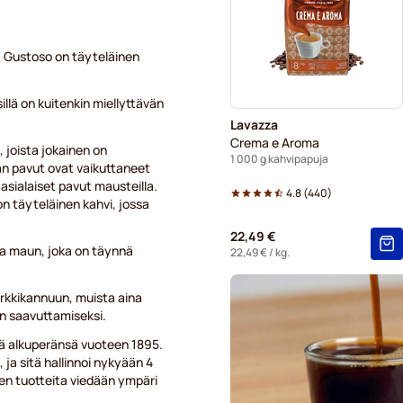
a Gustoso on täyteläinen
illä on kuitenkin miellyttävän
Lavazza
Crema e Aroma
 joista jokainen on
1 000 g kahvipapuja
an pavut ovat vaikuttaneet
aasialaiset pavut mausteilla.
4.8
(
440
)
on täyteläinen kahvi, jossa
22,49 €
 ja maun, joka on täynnä
22,49 €
/ kg.
rkkikannuun, muista aina
n saavuttamiseksi.
ttää alkuperänsä vuoteen 1895.
 ja sitä hallinnoi nykyään 4
en tuotteita viedään ympäri