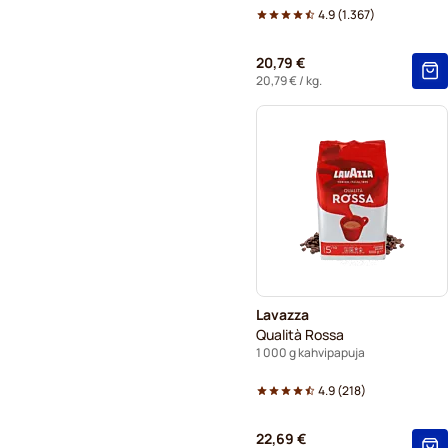
4.9
(
1.367
)
20,79 €
20,79 €
/ kg.
Lavazza
Qualità Rossa
1 000 g kahvipapuja
4.9
(
218
)
22,69 €