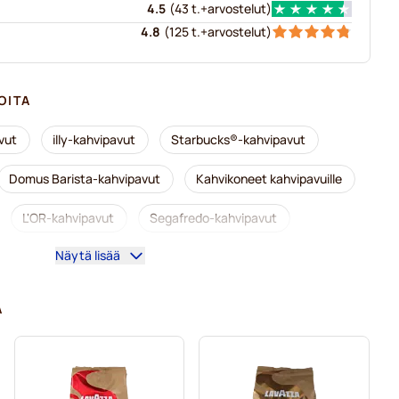
4.5
(
43 t.+
arvostelut
)
4.8
(
125 t.+
arvostelut
)
OITA
vut
illy-kahvipavut
Starbucks®-kahvipavut
Domus Barista-kahvipavut
Kahvikoneet kahvipavuille
L'OR-kahvipavut
Segafredo-kahvipavut
Näytä lisää
Merrild-kahvipavut
Garibaldi-kahvipavut
avut
Gimoka-kahvipavut
Lavazza-kahvipavut
A
len-kahvipavut
Delonghi-espressopavut