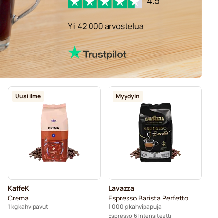
Uusi ilme
Myydyin
KaffeK
Lavazza
Crema
Espresso Barista Perfetto
1 kg kahvipavut
1 000 g kahvipapuja
Espresso
6 Intensiteetti