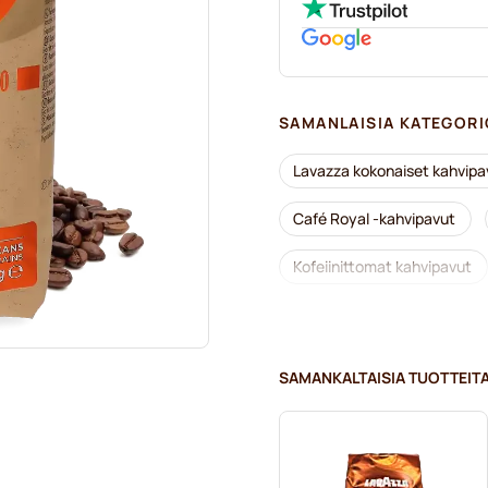
SAMANLAISIA KATEGORI
Lavazza kokonaiset kahvipa
Café Royal -kahvipavut
Kofeiinittomat kahvipavut
Caffè Borbone -kahvipavut
Tonino Lamborghini -kahvip
SAMANKALTAISIA TUOTTEIT
Kahvipavut
Kaffekaps