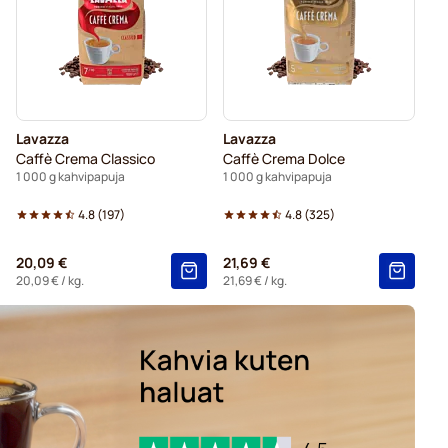
Lavazza
Lavazza
Caffè Crema Classico
Caffè Crema Dolce
1 000 g kahvipapuja
1 000 g kahvipapuja
4.8
(
197
)
4.8
(
325
)
20,09 €
21,69 €
20,09 €
/ kg.
21,69 €
/ kg.