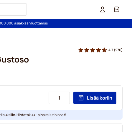
Kori
2 000 000 asiakkaan luottamus
4.7
(276)
Gustoso
Lisää koriin
ilauksille. Hintatakuu – aina reilut hinnat!