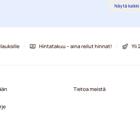
Näytä kaikki
lauksille
Hintatakuu – aina reilut hinnat!
Yli
sään
Tietoa meistä
rje