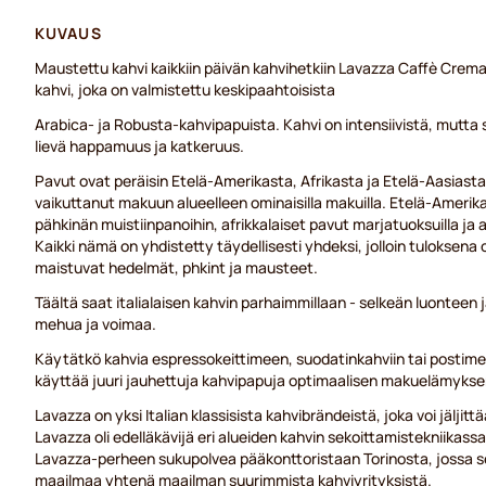
KUVAUS
Maustettu kahvi kaikkiin päivän kahvihetkiin Lavazza Caffè Crem
kahvi, joka on valmistettu keskipaahtoisista
Arabica- ja Robusta-kahvipapuista. Kahvi on intensiivistä, mutta s
lievä happamuus ja katkeruus.
Pavut ovat peräisin Etelä-Amerikasta, Afrikasta ja Etelä-Aasiasta,
vaikuttanut makuun alueelleen ominaisilla makuilla. Etelä-Amerik
pähkinän muistiinpanoihin, afrikkalaiset pavut marjatuoksuilla ja 
Kaikki nämä on yhdistetty täydellisesti yhdeksi, jolloin tuloksena 
maistuvat hedelmät, phkint ja mausteet.
Täältä saat italialaisen kahvin parhaimmillaan - selkeän luonteen
mehua ja voimaa.
Käytätkö kahvia espressokeittimeen, suodatinkahviin tai postime
käyttää juuri jauhettuja kahvipapuja optimaalisen makuelämykse
Lavazza on yksi Italian klassisista kahvibrändeistä, joka voi jälji
Lavazza oli edelläkävijä eri alueiden kahvin sekoittamistekniikassa,
Lavazza-perheen sukupolvea pääkonttoristaan Torinosta, jossa s
maailmaa yhtenä maailman suurimmista kahviyrityksistä.