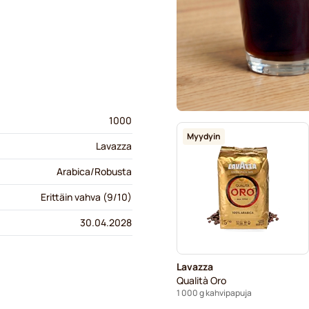
1000
Myydyin
Lavazza
Arabica/Robusta
Erittäin vahva (9/10)
30.04.2028
Lavazza
Qualità Oro
1 000 g kahvipapuja