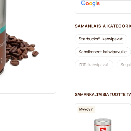
SAMANLAISIA KATEGORI
Starbucks®-kahvipavut
Kahvikoneet kahvipavuille
L'OR-kahvipavut
Segaf
Merrild-kahvipavut
Ga
Gimoka-kahvipavut
il
SAMANKALTAISIA TUOTTEIT
Kaffekapslen-kahvipavut
Myydyin