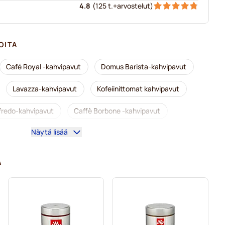
4.8
(
125 t.+
arvostelut
)
OITA
Café Royal -kahvipavut
Domus Barista-kahvipavut
Lavazza-kahvipavut
Kofeiinittomat kahvipavut
redo-kahvipavut
Caffè Borbone -kahvipavut
Näytä lisää
ribaldi-kahvipavut
Tonino Lamborghini -kahvipavut
ly-kahvipavut
Kahvipavut
A
Delonghi-espressopavut