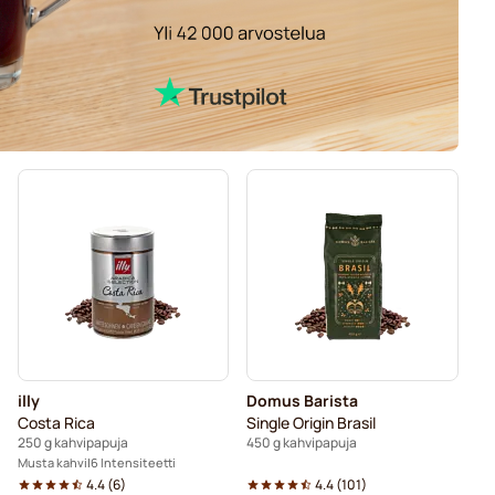
illy
Domus Barista
Costa Rica
Single Origin Brasil
250 g kahvipapuja
450 g kahvipapuja
Musta kahvi
6 Intensiteetti
4.4
(
6
)
4.4
(
101
)