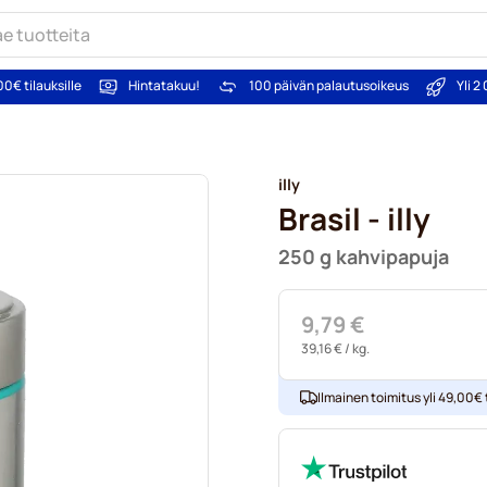
00€ tilauksille
Hintatakuu!
100 päivän palautusoikeus
Yli 
illy
Brasil - illy
250 g kahvipapuja
9,79 €
39,16 €
/ kg.
Ilmainen toimitus yli 49,00€ t