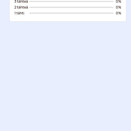
3 tähteä
0%
2 tähteä
0%
1 tähti
0%