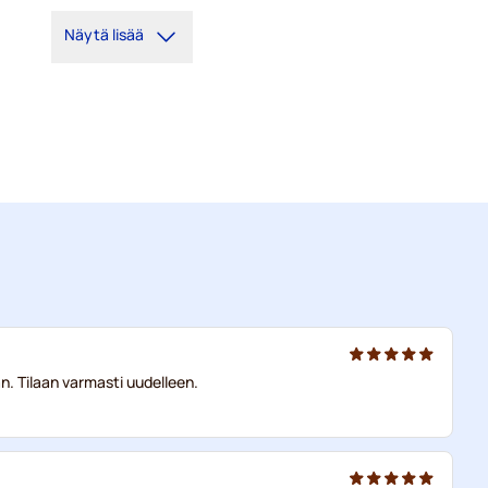
Näytä lisää
n. Tilaan varmasti uudelleen.