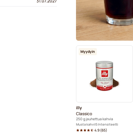
31.07.2027
Myydyin
illy
Classico
250 g jauhettua kahvia
Musta kahvi
5 Intensiteetti
4.9
(
65
)