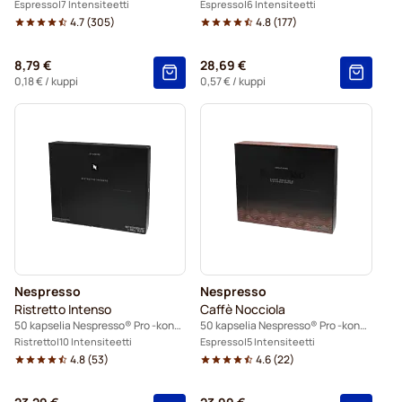
Espresso
7 Intensiteetti
Espresso
6 Intensiteetti
4.7
(
305
)
4.8
(
177
)
8,79 €
28,69 €
0,18 €
/ kuppi
0,57 €
/ kuppi
Nespresso
Nespresso
Ristretto Intenso
Caffè Nocciola
50 kapselia Nespresso® Pro -koneisiin
50 kapselia Nespresso® Pro -koneisiin
Ristretto
10 Intensiteetti
Espresso
5 Intensiteetti
4.8
(
53
)
4.6
(
22
)