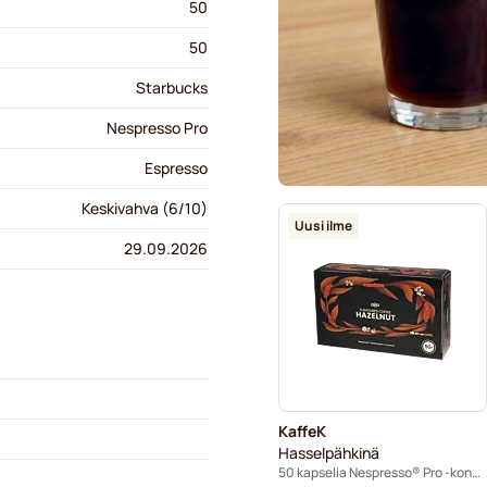
50
50
Starbucks
Nespresso Pro
Espresso
Keskivahva (6/10)
Uusi ilme
29.09.2026
KaffeK
Hasselpähkinä
50 kapselia Nespresso® Pro -koneisiin