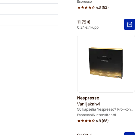
Espresso
4.3
(
52
)
11,79 €
0,24 €
/ kuppi
Nespresso
Vaniljakahvi
50 kapselia Nespresso® Pro -koneisiin
Espresso
6 Intensiteetti
4.9
(
68
)