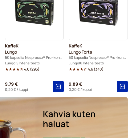
o -koneisiin
esso® Professional -koneisiin
KaffeK
KaffeK
Lungo
Lungo Forte
50 kapselia Nespresso® Pro -koneisiin
50 kapselia Nespresso® Pro -koneisiin
Lungo
5 Intensiteetti
Lungo
6 Intensiteetti
4.6
(
295
)
4.6
(
340
)
9,79 €
9,89 €
0,20 €
/ kuppi
0,20 €
/ kuppi