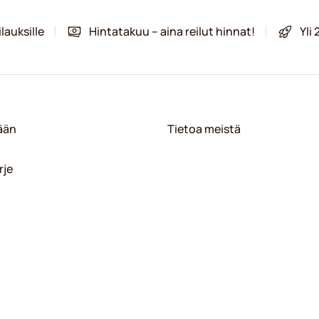
lauksille
Hintatakuu – aina reilut hinnat!
Yli
sään
Tietoa meistä
rje