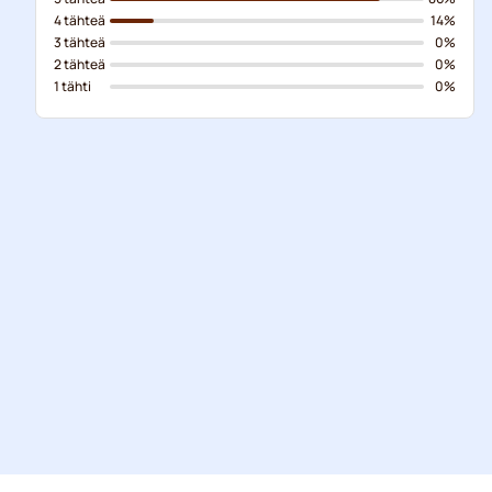
4 tähteä
14%
3 tähteä
0%
2 tähteä
0%
1 tähti
0%