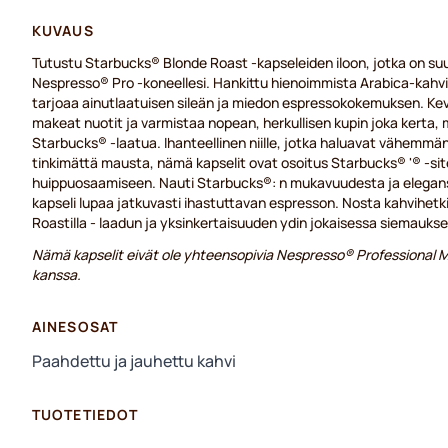
KUVAUS
Tutustu Starbucks® Blonde Roast -kapseleiden iloon, jotka on suun
Nespresso® Pro -koneellesi. Hankittu hienoimmista Arabica-kahvi
tarjoaa ainutlaatuisen sileän ja miedon espressokokemuksen. Kevy
makeat nuotit ja varmistaa nopean, herkullisen kupin joka kerta, 
Starbucks® -laatua. Ihanteellinen niille, jotka haluavat vähemmän
tinkimättä mausta, nämä kapselit ovat osoitus Starbucks® '® -si
huippuosaamiseen. Nauti Starbucks®: n mukavuudesta ja eleganss
kapseli lupaa jatkuvasti ihastuttavan espresson. Nosta kahvihet
Roastilla - laadun ja yksinkertaisuuden ydin jokaisessa siemauks
Nämä kapselit eivät ole yhteensopivia Nespresso® Professional
kanssa.
AINESOSAT
Paahdettu ja jauhettu kahvi
TUOTETIEDOT