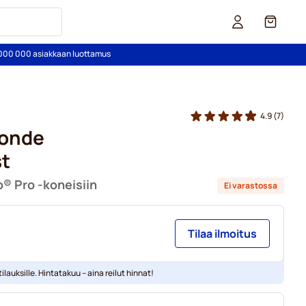
Kori
2 000 000 asiakkaan luottamus
4.9
(7)
londe
st
® Pro -koneisiin
Ei varastossa
Tilaa ilmoitus
ilauksille. Hintatakuu – aina reilut hinnat!