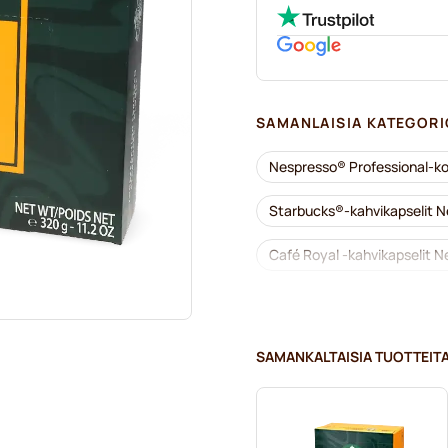
SAMANLAISIA KATEGORI
Nespresso® Professional-ko
Starbucks®-kahvikapselit N
Café Royal -kahvikapselit N
Nespresso® Professional -k
Kofeiinittomat kahvit Nespr
SAMANKALTAISIA TUOTTEIT
Kalkinpoisto ja huolto Nesp
Kapselit Nespresso® Pro-kon