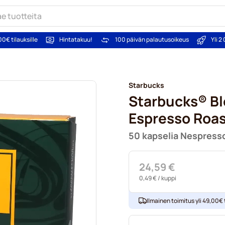
00€ tilauksille
Hintatakuu!
100 päivän palautusoikeus
Yli 
Starbucks
Starbucks® B
Espresso Roa
50 kapselia Nespresso
24,59 €
0,49 €
/ kuppi
Ilmainen toimitus yli 49,00€ t