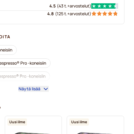
4.5
(
43 t.+
arvostelut
)
4.8
(
125 t.+
arvostelut
)
OITA
neisiin
espresso® Pro -koneisiin
espresso® Pro -koneisiin
Näytä lisää
ahvikoneet
Nespresso® Professional -tarvikkeet
esso® Pro -koneisiin
A
resso® Pro-kahvinkeittimeen
Uusi ilme
Uusi ilme
eisiin
Gimoka-kapselit Nespresso® Pro -koneisiin