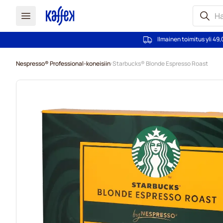
Ilmainen toimitus yli 49,
Skip to Content
Nespresso® Professional-koneisiin
Starbucks® Blonde Espresso Roast