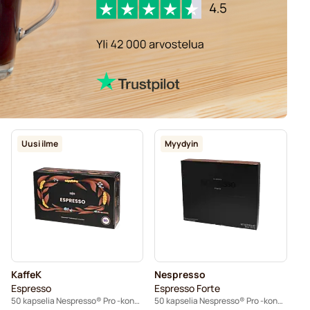
Uusi ilme
Myydyin
KaffeK
Nespresso
Espresso
Espresso Forte
50 kapselia Nespresso® Pro -koneisiin
50 kapselia Nespresso® Pro -koneisiin