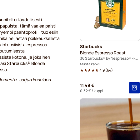
Kahvikapselit Nespresso® Pr
niteltu täydellisesti
Kaffekapslen-kapselit Nespr
papuista, tämä vaalea paisti
empi paahtoprofiili tuo esiin
mikä heijastaa poikkeuksellista
 intensiivistä espressoa
Starbucks
toutumisesta
Blonde Espresso Roast
ista kotona, ja jokainen
36 Starbucks® by Nespresso® -kapselia
kiäsi Starbucks® Blonde
Musta kahvi
essa.
4.9
(
64
)
 Momento -sarjan koneiden
11,49 €
0,32 €
/ kuppi