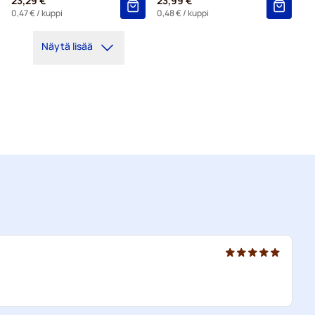
23,29 €
23,99 €
0,47 €
/ kuppi
0,48 €
/ kuppi
Näytä lisää