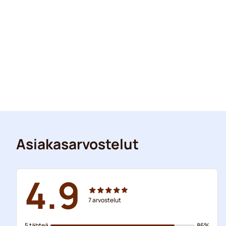
Asiakasarvostelut
4.9
7
arvostelut
5 tähteä
86%