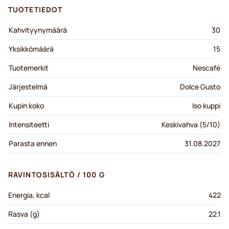
TUOTETIEDOT
Kahvityynymäärä
30
Yksikkömäärä
15
Tuotemerkit
Nescafé
Järjestelmä
Dolce Gusto
Kupin koko
Iso kuppi
Intensiteetti
Keskivahva (5/10)
Parasta ennen
31.08.2027
RAVINTOSISÄLTÖ / 100 G
Energia, kcal
422
Rasva (g)
22.1