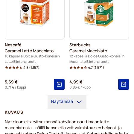
Nescafé
Starbucks
Caramel Latte Macchiato
Caramel Macchiato
16 kapselia Dolce Gusto-koneisiin
12 kapselia Dolce Gusto-koneisiin
Latte
5 Intensiteetti
Macchiato
5 Intensiteetti
4.8
(
1.157
)
4.7
(
1.571
)
5,69 €
4,99 €
0,71 €
/ kuppi
0,83 €
/ kuppi
Näytä lisää
KUVAUS
Nyt sinun ei tarvitse mennä kahvilaan nauttimaan latte
macchiatosta - näillä kapseleilla voit valmistaa sen helposti ja
nopeasti kotona Dolce Gusto® -koneellasi. Kuten todellinen latte