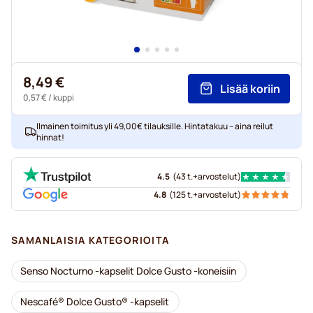
8,49 €
Lisää koriin
0,57 €
/ kuppi
Ilmainen toimitus yli 49,00€ tilauksille. Hintatakuu – aina reilut
hinnat!
4.5
(
43 t.+
arvostelut
)
4.8
(
125 t.+
arvostelut
)
SAMANLAISIA KATEGORIOITA
Senso Nocturno -kapselit Dolce Gusto -koneisiin
Nescafé® Dolce Gusto® -kapselit