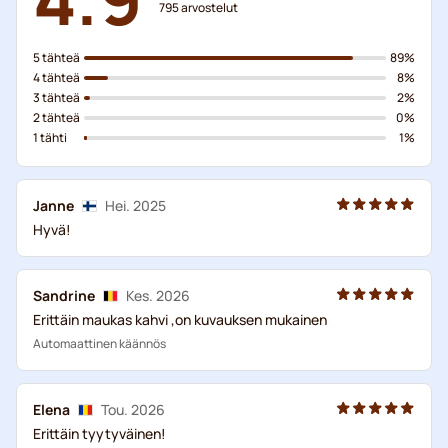
795
arvostelut
5 tähteä
89%
4 tähteä
8%
3 tähteä
2%
2 tähteä
0%
1 tähti
1%
Janne
Hei. 2025
Hyvä!
Sandrine
Kes. 2026
Erittäin maukas kahvi ,on kuvauksen mukainen
Automaattinen käännös
Elena
Tou. 2026
Erittäin tyytyväinen!