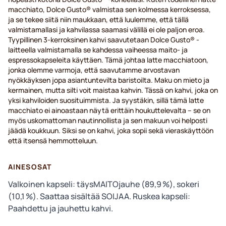
macchiato, Dolce Gusto® valmistaa sen kolmessa kerroksessa,
ja se tekee siitä niin maukkaan, että luulemme, että tällä
valmistamallasi ja kahvilassa saamasi välillä ei ole paljon eroa.
Tyypillinen 3-kerroksinen kahvi saavutetaan Dolce Gusto® -
laitteella valmistamalla se kahdessa vaiheessa maito- ja
espressokapseleita käyttäen. Tämä johtaa latte macchiatoon,
jonka olemme varmoja, että saavutamme arvostavan
nyökkäyksen jopa asiantuntevilta baristoilta. Maku on mieto ja
kermainen, mutta silti voit maistaa kahvin. Tässä on kahvi, joka on
yksi kahviloiden suosituimmista. Ja syystäkin, sillä tämä latte
macchiato ei ainoastaan näytä erittäin houkuttelevalta – se on
myös uskomattoman nautinnollista ja sen makuun voi helposti
jäädä koukkuun. Siksi se on kahvi, joka sopii sekä vieraskäyttöön
että itsensä hemmotteluun.
AINESOSAT
Valkoinen kapseli: täysMAITOjauhe (89,9 %), sokeri
(10,1 %). Saattaa sisältää SOIJAA. Ruskea kapseli:
Paahdettu ja jauhettu kahvi.