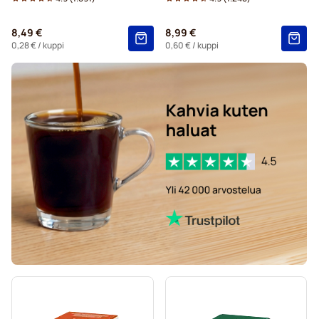
Dolce Gusto® -koneisiin
8,49 €
8,99 €
Starbucks®-kapselit Dolce Gusto -koneisiin
0,28 €
/ kuppi
0,60 €
/ kuppi
Kaffekapslen-kahvikapselit Dolce Gusto -koneisiin
Starbucksin® grande-kapselit Dolce Gusto -koneisiin