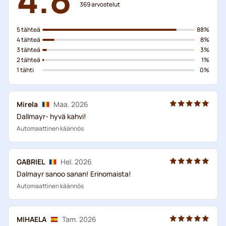
369
arvostelut
5 tähteä
88%
4 tähteä
8%
3 tähteä
3%
2 tähteä
1%
1 tähti
0%
Mirela
Maa. 2026
Dallmayr- hyvä kahvi!
Automaattinen käännös
GABRIEL
Hel. 2026
Dalmayr sanoo sanan! Erinomaista!
Automaattinen käännös
MIHAELA
Tam. 2026