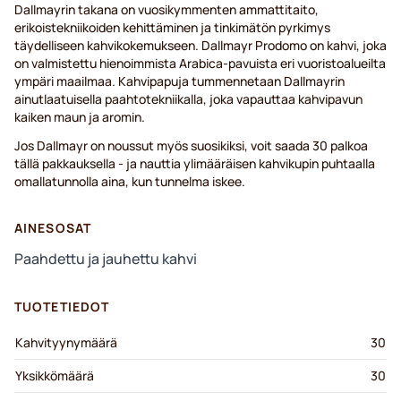
Dallmayrin takana on vuosikymmenten ammattitaito,
erikoistekniikoiden kehittäminen ja tinkimätön pyrkimys
täydelliseen kahvikokemukseen. Dallmayr Prodomo on kahvi, joka
on valmistettu hienoimmista Arabica-pavuista eri vuoristoalueilta
ympäri maailmaa. Kahvipapuja tummennetaan Dallmayrin
ainutlaatuisella paahtotekniikalla, joka vapauttaa kahvipavun
kaiken maun ja aromin.
Jos Dallmayr on noussut myös suosikiksi, voit saada 30 palkoa
tällä pakkauksella - ja nauttia ylimääräisen kahvikupin puhtaalla
omallatunnolla aina, kun tunnelma iskee.
AINESOSAT
Paahdettu ja jauhettu kahvi
TUOTETIEDOT
Kahvityynymäärä
30
Yksikkömäärä
30