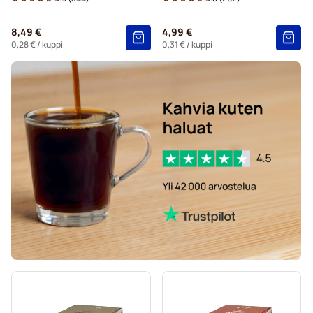
Dolce Gusto® -koneisiin
8,49 €
4,99 €
Starbucks®-kapselit Dolce Gusto -koneisiin
0,28 €
/ kuppi
0,31 €
/ kuppi
Kaffekapslen-kahvikapselit Dolce Gusto -koneisiin
Starbucksin® grande-kapselit Dolce Gusto -koneisiin