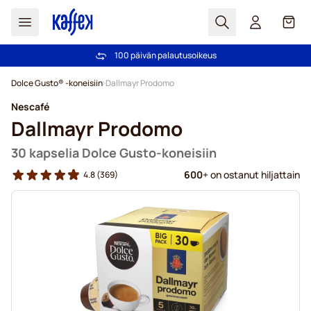
Haku
Kori
100 päivän palautusoikeus
Ilmainen toimitus yli 49,00€ tilauksille
Skip to Content
Dolce Gusto® -koneisiin
Dallmayr Prodomo
Nescafé
Dallmayr Prodomo
30 kapselia Dolce Gusto-koneisiin
600
+ on ostanut hiljattain
4.8
(369)