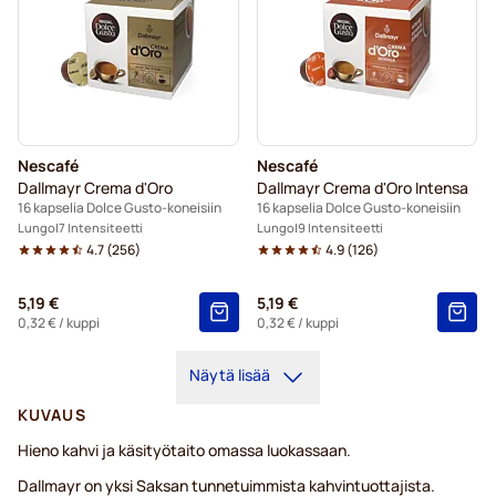
Nescafé
Nescafé
Dallmayr Crema d'Oro
Dallmayr Crema d'Oro Intensa
16 kapselia Dolce Gusto-koneisiin
16 kapselia Dolce Gusto-koneisiin
Lungo
7 Intensiteetti
Lungo
9 Intensiteetti
4.7
(
256
)
4.9
(
126
)
5,19 €
5,19 €
0,32 €
/ kuppi
0,32 €
/ kuppi
Näytä lisää
KUVAUS
Hieno kahvi ja käsityötaito omassa luokassaan.
Dallmayr on yksi Saksan tunnetuimmista kahvintuottajista.