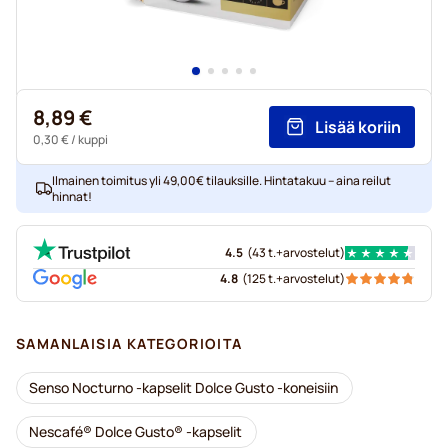
8,89 €
Lisää koriin
0,30 €
/ kuppi
Ilmainen toimitus yli 49,00€ tilauksille. Hintatakuu – aina reilut
hinnat!
4.5
(
43 t.+
arvostelut
)
4.8
(
125 t.+
arvostelut
)
SAMANLAISIA KATEGORIOITA
Senso Nocturno -kapselit Dolce Gusto -koneisiin
Nescafé® Dolce Gusto® -kapselit