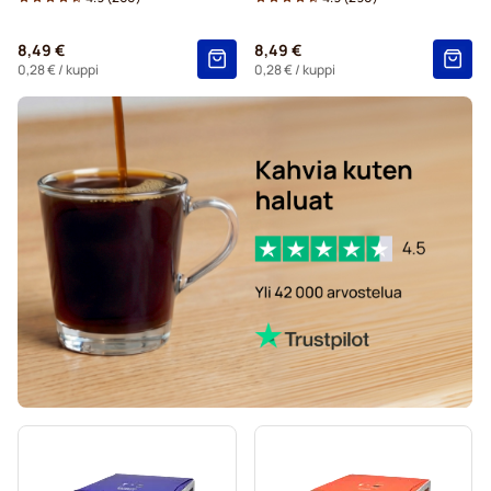
Dolce Gusto® -koneisiin
8,49 €
8,49 €
Starbucks®-kapselit Dolce Gusto -koneisiin
0,28 €
/ kuppi
0,28 €
/ kuppi
Kaffekapslen-kahvikapselit Dolce Gusto -koneisiin
Starbucksin® grande-kapselit Dolce Gusto -koneisiin