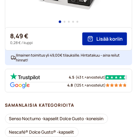
8,49 €
Lisää koriin
0,28 €
/ kuppi
Ilmainen toimitus yli 49,00€ tilauksille. Hintatakuu – aina reilut
hinnat!
4.5
(
43 t.+
arvostelut
)
4.8
(
125 t.+
arvostelut
)
SAMANLAISIA KATEGORIOITA
Senso Nocturno -kapselit Dolce Gusto -koneisiin
Nescafé® Dolce Gusto® -kapselit