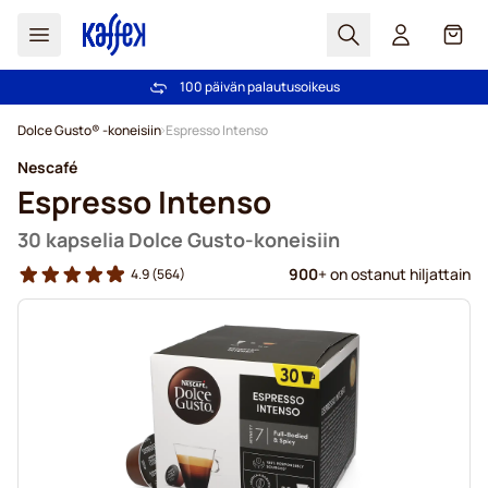
Haku
Kori
100 päivän palautusoikeus
Ilmainen toimitus yli 49,00€ tilauksille
Skip to Content
Dolce Gusto® -koneisiin
Espresso Intenso
Nescafé
Espresso Intenso
30 kapselia Dolce Gusto-koneisiin
900
+ on ostanut hiljattain
4.9
(564)