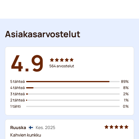
Asiakasarvostelut
4.9
564
arvostelut
5 tähteä
89%
4 tähteä
8%
3 tähteä
2%
2 tähteä
1%
1 tähti
0%
Ruuska
Kes. 2025
Kahvien kunkku