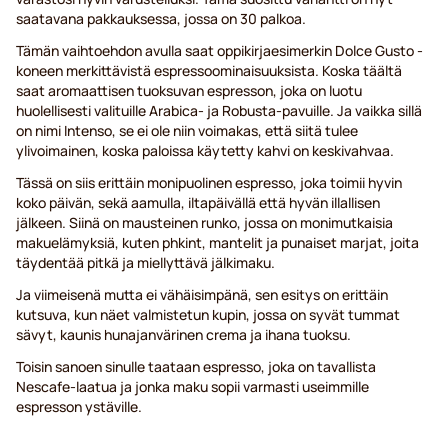
saatavana pakkauksessa, jossa on 30 palkoa.
Tämän vaihtoehdon avulla saat oppikirjaesimerkin Dolce Gusto -
koneen merkittävistä espressoominaisuuksista. Koska täältä
saat aromaattisen tuoksuvan espresson, joka on luotu
huolellisesti valituille Arabica- ja Robusta-pavuille. Ja vaikka sillä
on nimi Intenso, se ei ole niin voimakas, että siitä tulee
ylivoimainen, koska paloissa käytetty kahvi on keskivahvaa.
Tässä on siis erittäin monipuolinen espresso, joka toimii hyvin
koko päivän, sekä aamulla, iltapäivällä että hyvän illallisen
jälkeen. Siinä on mausteinen runko, jossa on monimutkaisia
makuelämyksiä, kuten phkint, mantelit ja punaiset marjat, joita
täydentää pitkä ja miellyttävä jälkimaku.
Ja viimeisenä mutta ei vähäisimpänä, sen esitys on erittäin
kutsuva, kun näet valmistetun kupin, jossa on syvät tummat
sävyt, kaunis hunajanvärinen crema ja ihana tuoksu.
Toisin sanoen sinulle taataan espresso, joka on tavallista
Nescafe-laatua ja jonka maku sopii varmasti useimmille
espresson ystäville.