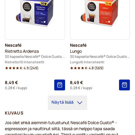
Nescafé
Nescafé
Ristretto Ardenza
Lungo
30 kapselia Nescafé® Dolce Gusto -koneisiin
30 kapselia Nescafé® Dolce Gusto -koneisiin
Ristretto
10 Intensiteetti
Lungo
6 Intensiteetti
4.9
(
249
)
4.8
(
569
)
8,49 €
8,49 €
0,28 €
/ kuppi
0,28 €
/ kuppi
Näytä lisää
KUVAUS
Jos olet ehkä aiemmin tutustunut Nescafé Dolce Gusto® -
espressoon ja nauttinut siitä, tässä on helppo tapa saada
varastosi hyvin varustelluksi. Tämä suosittu variantti on nyt