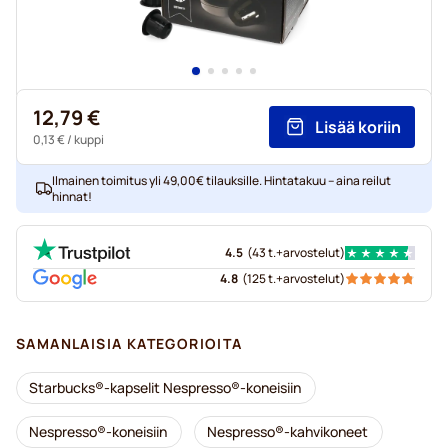
12,79 €
Lisää koriin
0,13 €
/ kuppi
Ilmainen toimitus yli 49,00€ tilauksille. Hintatakuu – aina reilut
hinnat!
4.5
(
43 t.+
arvostelut
)
4.8
(
125 t.+
arvostelut
)
SAMANLAISIA KATEGORIOITA
Starbucks®-kapselit Nespresso®-koneisiin
Nespresso®-koneisiin
Nespresso®-kahvikoneet