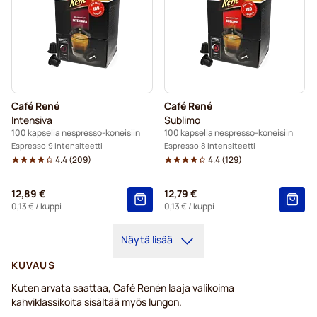
Café René
Café René
Intensiva
Sublimo
100 kapselia nespresso-koneisiin
100 kapselia nespresso-koneisiin
Espresso
9 Intensiteetti
Espresso
8 Intensiteetti
4.4
(
209
)
4.4
(
129
)
12,89 €
12,79 €
0,13 €
/ kuppi
0,13 €
/ kuppi
Näytä lisää
KUVAUS
Kuten arvata saattaa, Café Renén laaja valikoima
kahviklassikoita sisältää myös lungon.