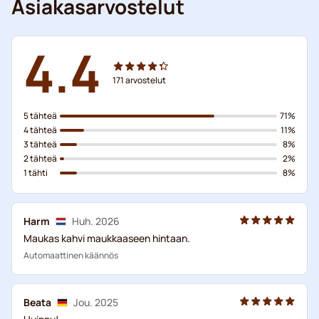
Asiakasarvostelut
4.4
171
arvostelut
5 tähteä
71%
4 tähteä
11%
3 tähteä
8%
2 tähteä
2%
1 tähti
8%
Harm
Huh. 2026
Maukas kahvi maukkaaseen hintaan.
Automaattinen käännös
Beata
Jou. 2025