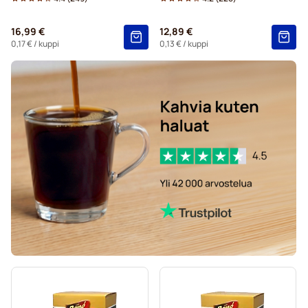
Kapselit Nespresso®-koneisiin
16,99 €
12,89 €
Merrild-kahvikapselit Nespresso®-koneisiin
0,17 €
/ kuppi
0,13 €
/ kuppi
Gevalia-kahvikapselit Nespresso®-koneisiin
Belmio-kahvikapselit Nespresso®-koneisiin
Friele-kahvikapselit Nespresso®-koneisiin
Garibaldi-kahvikapselit Nespresso®-koneisiin
Tonino Lamborghini -kahvikapselit Nespresso®-koneisiin