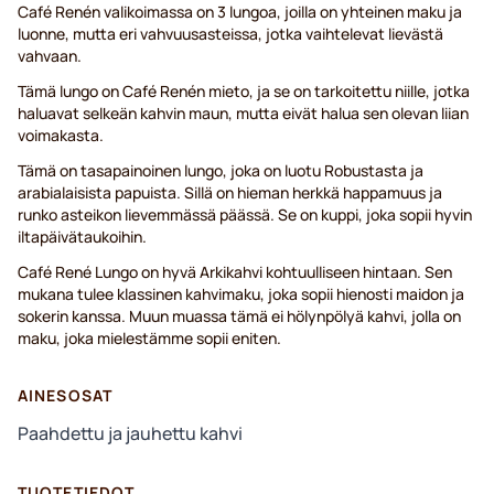
Café Renén valikoimassa on 3 lungoa, joilla on yhteinen maku ja
luonne, mutta eri vahvuusasteissa, jotka vaihtelevat lievästä
vahvaan.
Tämä lungo on Café Renén mieto, ja se on tarkoitettu niille, jotka
haluavat selkeän kahvin maun, mutta eivät halua sen olevan liian
voimakasta.
Tämä on tasapainoinen lungo, joka on luotu Robustasta ja
arabialaisista papuista. Sillä on hieman herkkä happamuus ja
runko asteikon lievemmässä päässä. Se on kuppi, joka sopii hyvin
iltapäivätaukoihin.
Café René Lungo on hyvä Arkikahvi kohtuulliseen hintaan. Sen
mukana tulee klassinen kahvimaku, joka sopii hienosti maidon ja
sokerin kanssa. Muun muassa tämä ei hölynpölyä kahvi, jolla on
maku, joka mielestämme sopii eniten.
AINESOSAT
Paahdettu ja jauhettu kahvi
TUOTETIEDOT