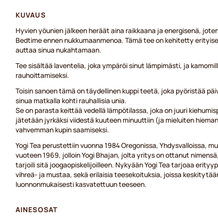
KUVAUS
Hyvien yöunien jälkeen heräät aina raikkaana ja energisenä, joten m
Bedtime ennen nukkumaanmenoa. Tämä tee on kehitetty erityisesti 
auttaa sinua nukahtamaan.
Tee sisältää laventelia, joka ympäröi sinut lämpimästi, ja kamomill
rauhoittamiseksi.
Toisin sanoen tämä on täydellinen kuppi teetä, joka pyöristää päiv
sinua matkalla kohti rauhallisia unia.
Se on parasta keittää vedellä lämpötilassa, joka on juuri kiehumisp
jätetään jyrkäksi viidestä kuuteen minuuttiin (ja mieluiten hie
vahvemman kupin saamiseksi.
Yogi Tea perustettiin vuonna 1984 Oregonissa, Yhdysvalloissa, mutt
vuoteen 1969, jolloin Yogi Bhajan, jolta yritys on ottanut nimens
tarjoili sitä joogaopiskelijoilleen. Nykyään Yogi Tea tarjoaa erityyp
vihreä- ja mustaa, sekä erilaisia teesekoituksia, joissa keskitytää
luonnonmukaisesti kasvatettuun teeseen.
AINESOSAT