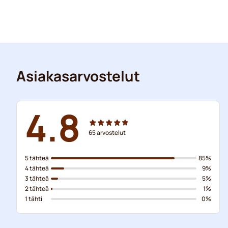
Asiakasarvostelut
4.8
65
arvostelut
5 tähteä
85%
4 tähteä
9%
3 tähteä
5%
2 tähteä
1%
1 tähti
0%