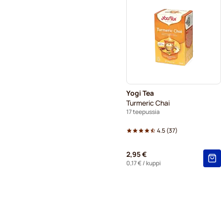
Yogi Tea
Turmeric Chai
17 teepussia
4.5
(
37
)
2,95 €
0,17 €
/ kuppi