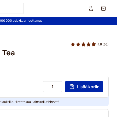
Kori
2 000 000 asiakkaan luottamus
4.8
(65)
i Tea
Lisää koriin
ilauksille. Hintatakuu – aina reilut hinnat!