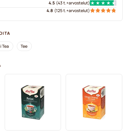
4.5
(
43 t.+
arvostelut
)
4.8
(
125 t.+
arvostelut
)
OITA
i Tea
Tee
A