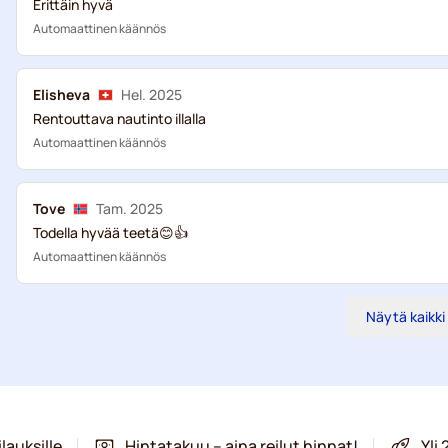
Erittäin hyvä
Automaattinen käännös
Elisheva
Hel. 2025
Rentouttava nautinto illalla
Automaattinen käännös
Tove
Tam. 2025
Todella hyvää teetä😊👍
Automaattinen käännös
Näytä kaikki
lauksille
Hintatakuu – aina reilut hinnat!
Yli