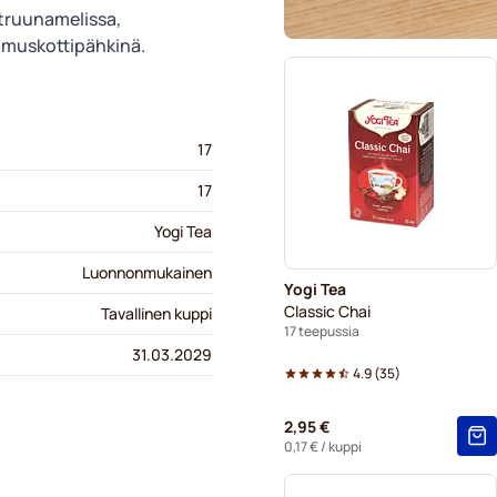
truunamelissa,
, muskottipähkinä.
17
17
Yogi Tea
Luonnonmukainen
Yogi Tea
Classic Chai
Tavallinen kuppi
17 teepussia
31.03.2029
4.9
(
35
)
2,95 €
0,17 €
/ kuppi