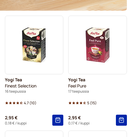
Yogi Tea
Yogi Tea
Finest Selection
Feel Pure
16 teepussia
17 teepussia
4.7
(
10
)
5
(
15
)
2,95 €
2,95 €
0,18 €
/ kuppi
0,17 €
/ kuppi