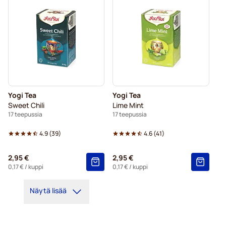
Yogi Tea
Yogi Tea
Sweet Chili
Lime Mint
17 teepussia
17 teepussia
4.9
(
39
)
4.6
(
41
)
2,95 €
2,95 €
0,17 €
/ kuppi
0,17 €
/ kuppi
Näytä lisää