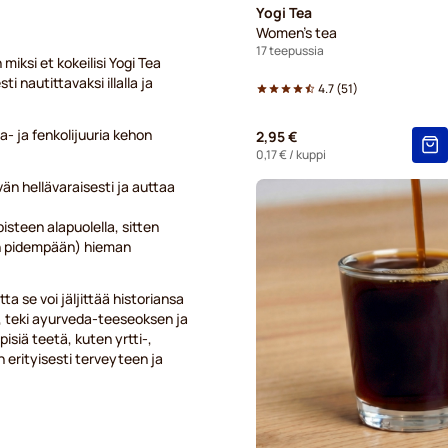
Yogi Tea
Women's tea
17 teepussia
iksi et kokeilisi Yogi Tea
nautittavaksi illalla ja
4.7
(
51
)
a- ja fenkolijuuria kehon
2,95 €
0,17 €
/ kuppi
än hellävaraisesti ja auttaa
isteen alapuolella, sitten
man pidempään) hieman
a se voi jäljittää historiansa
ä, teki ayurveda-teeseoksen ja
pisiä teetä, kuten yrtti-,
n erityisesti terveyteen ja