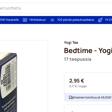
00€ tilauksille
Hintatakuu!
100 päivän palautusoikeus
Yli 
Yogi Tea
Bedtime - Yog
17 teepussia
2,95 €
0,17 €
/ kuppi
Ilmainen toimitus yli 49,00€ t