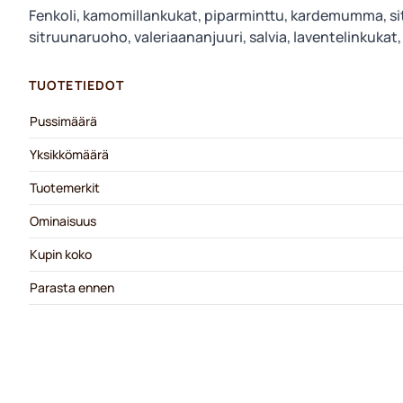
Fenkoli, kamomillankukat, piparminttu, kardemumma, si
sitruunaruoho, valeriaananjuuri, salvia, laventelinkukat
TUOTETIEDOT
Pussimäärä
Yksikkömäärä
Tuotemerkit
Ominaisuus
Kupin koko
Parasta ennen