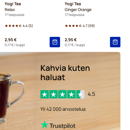
Yogi Tea
Yogi Tea
Relax
Ginger Orange
17 teepussia
17 teepussia
4.4
(
5
)
4.7
(
59
)
2,95 €
2,95 €
0,17 €
/ kuppi
0,17 €
/ kuppi