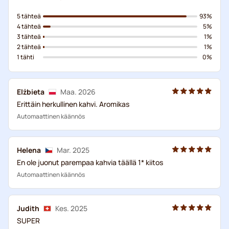
5 tähteä
93%
4 tähteä
5%
3 tähteä
1%
2 tähteä
1%
1 tähti
0%
Elżbieta
Maa. 2026
Erittäin herkullinen kahvi. Aromikas
Automaattinen käännös
Helena
Mar. 2025
En ole juonut parempaa kahvia täällä 1* kiitos
Automaattinen käännös
Judith
Kes. 2025
SUPER