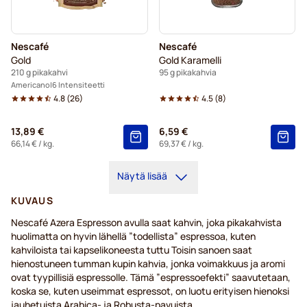
Nescafé
Nescafé
Gold
Gold Karamelli
210 g pikakahvi
95 g pikakahvia
Americano
6 Intensiteetti
4.8
(
26
)
4.5
(
8
)
13,89 €
6,59 €
66,14 €
/ kg.
69,37 €
/ kg.
Näytä lisää
KUVAUS
Nescafé Azera Espresson avulla saat kahvin, joka pikakahvista
huolimatta on hyvin lähellä ”todellista” espressoa, kuten
kahviloista tai kapselikoneesta tuttu Toisin sanoen saat
hienostuneen tumman kupin kahvia, jonka voimakkuus ja aromi
ovat tyypillisiä espressolle. Tämä ”espressoefekti” saavutetaan,
koska se, kuten useimmat espressot, on luotu erityisen hienoksi
jauhetuista Arabica- ja Robusta-pavuista.