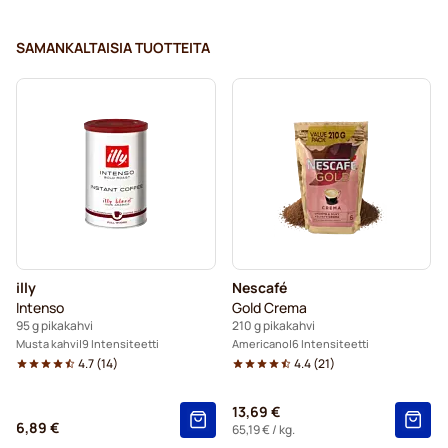
SAMANKALTAISIA TUOTTEITA
illy
Nescafé
Intenso
Gold Crema
95 g pikakahvi
210 g pikakahvi
Musta kahvi
9 Intensiteetti
Americano
6 Intensiteetti
4.7
(
14
)
4.4
(
21
)
13,69 €
6,89 €
65,19 €
/ kg.