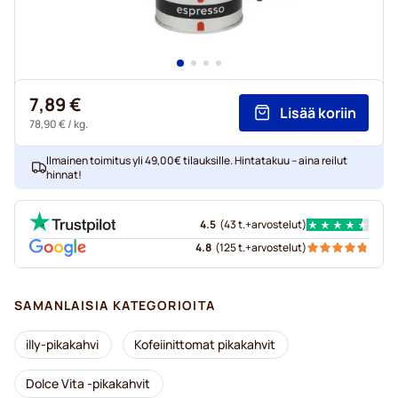
7,89 €
Lisää koriin
78,90 €
/ kg.
Ilmainen toimitus yli 49,00€ tilauksille. Hintatakuu – aina reilut
hinnat!
4.5
(
43 t.+
arvostelut
)
4.8
(
125 t.+
arvostelut
)
SAMANLAISIA KATEGORIOITA
illy-pikakahvi
Kofeiinittomat pikakahvit
Dolce Vita -pikakahvit