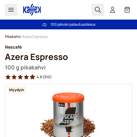
Haku
Kori
100 päivän palautusoikeus
Ilmainen toimitus yli 49,00€ tilauksille
Skip to Content
Pikakahvi
Azera Espresso
Nescafé
Azera Espresso
100 g pikakahvi
4.9
(310)
Myydyin