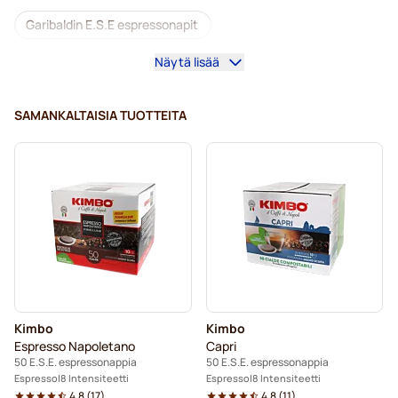
Garibaldin E.S.E espressonapit
Näytä lisää
Gimoka E.S.E espressonapit
E.S.E.-koneisiin
SAMANKALTAISIA TUOTTEITA
Kimbo
Kimbo
Espresso Napoletano
Capri
50 E.S.E. espressonappia
50 E.S.E. espressonappia
Espresso
8 Intensiteetti
Espresso
8 Intensiteetti
4.8
(
17
)
4.8
(
11
)