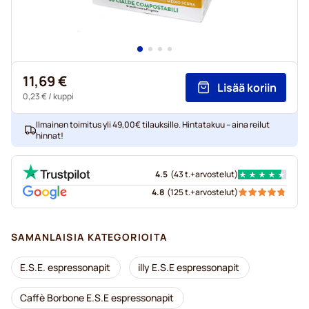
11,69 €
Lisää koriin
0,23 €
/ kuppi
Ilmainen toimitus yli 49,00€ tilauksille. Hintatakuu – aina reilut
hinnat!
4.5
(
43 t.+
arvostelut
)
4.8
(
125 t.+
arvostelut
)
SAMANLAISIA KATEGORIOITA
E.S.E. espressonapit
illy E.S.E espressonapit
Caffè Borbone E.S.E espressonapit