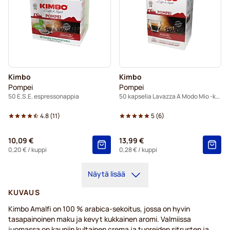
Kimbo
Kimbo
Pompei
Pompei
50 E.S.E. espressonappia
50 kapselia Lavazza A Modo Mio -koneisiin
4.8
(
11
)
5
(
6
)
10,09 €
13,99 €
0,20 €
/ kuppi
0,28 €
/ kuppi
Näytä lisää
KUVAUS
Kimbo Amalfi on 100 % arabica-sekoitus, jossa on hyvin
tasapainoinen maku ja kevyt kukkainen aromi. Valmiissa
juomassa on kauniin kultainen crema ja tuoreiden sitrusten ja