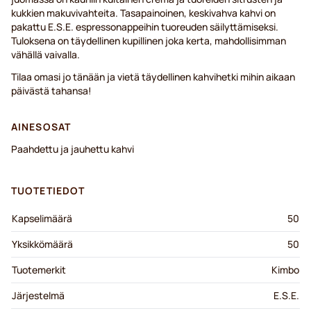
kukkien makuvivahteita. Tasapainoinen, keskivahva kahvi on
pakattu E.S.E. espressonappeihin tuoreuden säilyttämiseksi.
Tuloksena on täydellinen kupillinen joka kerta, mahdollisimman
vähällä vaivalla.
Tilaa omasi jo tänään ja vietä täydellinen kahvihetki mihin aikaan
päivästä tahansa!
AINESOSAT
Paahdettu ja jauhettu kahvi
TUOTETIEDOT
Kapselimäärä
50
Yksikkömäärä
50
Tuotemerkit
Kimbo
Järjestelmä
E.S.E.